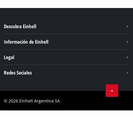
Descubra Einhell
Sostenibilidad
Información de Einhell
Sistema de baterías
Sobre nosotros
Legal
Servicio
Carrera
Aviso legal
Redes Sociales
Einhell global
Protección de datos
Facebook
Contacto
YouTube
Cumplimiento
© 2026 Einhell Argentina SA
Instagram
Bases y condiciones
Linkedin