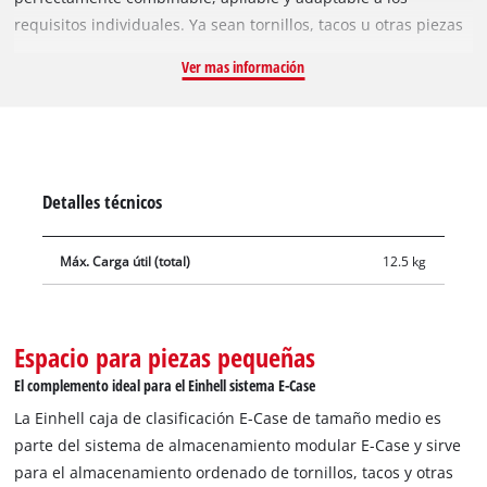
requisitos individuales. Ya sean tornillos, tacos u otras piezas
pequeñas: en tres cajas de clasificación pequeñas y una
Ver mas información
grande con dos separadores, todo se guarda de forma visible.
Gracias al sistema de enclavamiento integrado, la caja de
clasificación se puede conectar de forma segura a los E-Case
de tamaño medio o E-Case con enclavamiento de tamaño
medio. Para los E-Case estándares, la combinación con la
Detalles técnicos
placa adaptadora E-Case, adquirible por separado, es posible.
Una tapa transparente permite ver el interior en todo
Máx. Carga útil (total)
12.5 kg
momento y el asa ergonómica garantiza un transporte
agradable. La robusta caja soporta una carga de hasta 12,5 kg
y se puede equipar con un candado como seguro antirrobo.
Espacio para piezas pequeñas
Se suministra una caja de clasificación E-Case de tamaño
medio con cuatro cajas interiores. Otros componentes E-Case
El complemento ideal para el Einhell sistema E-Case
son adquiribles por separado.
La Einhell caja de clasificación E-Case de tamaño medio es
parte del sistema de almacenamiento modular E-Case y sirve
para el almacenamiento ordenado de tornillos, tacos y otras