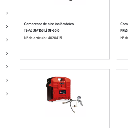
Bombas sumergibles para
Sistemas para Pintar
Todos los productos Power X-Change
Bombas sumergibles para
Instrumentos de medición
Herramientas Power X-Change
Bombas de profundidad 
Luces
Compresor de aire inalámbrico
Comp
Herramientas de jardín Power X-Change
Otras herramientas
TE-AC 36/150 Li OF-Solo
PRES
Nº de artículo.: 4020415
Nº d
Cizallas para hierba
Motosierras
Taladros de banco
Podadoras de altura
Sierras Ingletadoras
Cizalla cortasetos
Sierras de Mesa
Sierras de cinta
Compresores
Aspirador de hojas
Esmeriladora dobles
Soplador de hojas
Otras máquinas