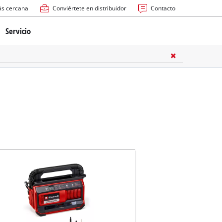
ás cercana
Conviértete en distribuidor
Contacto
Servicio
atería
ctricas
anuales
rras
n