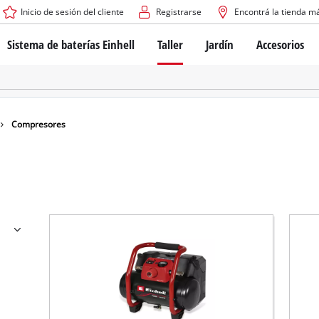
Inicio de sesión del cliente
Registrarse
Encontrá la tienda m
Sistema de baterías Einhell
Taller
Jardín
Accesorios
El sistema de baterías Power X-Change
Atornilladores inalámbricos
Cortadoras de césped a b
Taladros
Cortadoras de césped elé
Taladros de columna
Cortadoras de césped m
Tecnología de baterías
Rotomartillos
Robots cortacésped
Compresores
Brushless
Amoladora angular
Baterías: Einhell original vs. réplicas
Herramientas multifunción
Routers para madera
Sierras
Sobre Einhell PROFESSIONAL
Bordeadoras de césped
Cepillos eléctricos
Todos los dispositivos PROFESSIONAL
Desmalezadoras
Máquinas de Lijado
Herramientas eléctricas PROFESSIONAL
Afiladores de cadenas para motosie
Herramientas de jardín PROFESSIONAL
Lijadoras de banda
Bombas para casa y jardí
Mezcladores