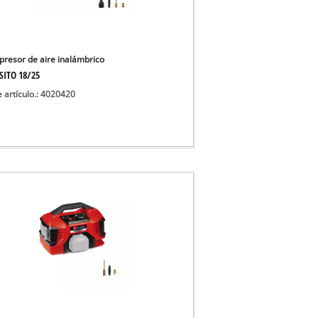
 aguas sucias
 agua limpia
para pozos
resor de aire inalámbrico
SITO 18/25
e artículo.: 4020420