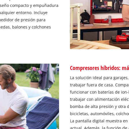
 diseño compacto y empuñadura
ualquier entorno. Incluye
medidor de presión para
uedas, balones y colchones
Compresores híbridos: má
La solución ideal para garajes,
trabajar fuera de casa. Compac
funcionar con baterías de ion-l
trabajar con alimentación eléc
bomba de alta presión y otra 
bicicletas, automóviles, colch
La pantalla digital muestra e
actual. Además, la función de 