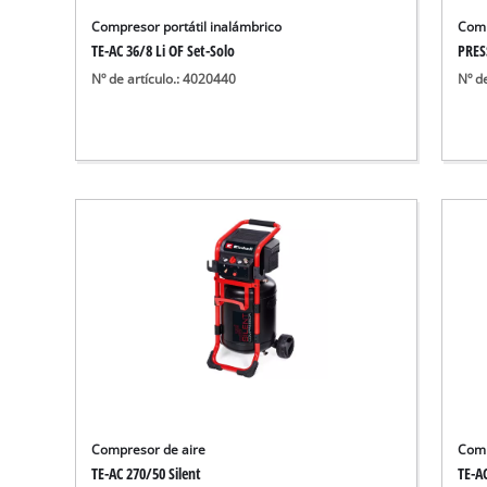
Aspirador de materiales húmedos y
Compresor portátil inalámbrico
Comp
Aspiradoras para cenizas
TE-AC 36/8 Li OF Set-Solo
PRES
Más herramientas de limpieza
Nº de artículo.: 4020440
Nº d
Hidrolavadoras
Compresores para automóvil
Máquinas pulidoras
Arrancadores
Compresor de aire
Comp
TE-AC 270/50 Silent
TE-AC