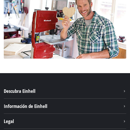
Descubra Einhell
Sostenibilidad
Información de Einhell
Sistema de baterías
Sobre nosotros
Legal
Servicio
Carrera