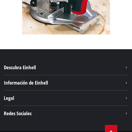
Descubra Einhell
Sostenibilidad
Información de Einhell
Sistema de baterías
Sobre nosotros
Legal
Servicio
Carrera
Aviso legal
Redes Sociales
Einhell global
Protección de datos
Facebook
Contacto