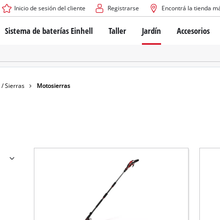
Inicio de sesión del cliente
Registrarse
Encontrá la tienda m
Sistema de baterías Einhell
Taller
Jardín
Accesorios
El sistema de baterías Power X-Change
Atornilladores inalámbricos
Cortadoras de césped a b
Taladros
Cortadoras de césped elé
Taladros de columna
Cortadoras de césped m
Tecnología de baterías
Rotomartillos
Robots cortacésped
 / Sierras
Motosierras
Brushless
Amoladora angular
Baterías: Einhell original vs. réplicas
Herramientas multifunción
Routers para madera
Sierras
Sobre Einhell PROFESSIONAL
Bordeadoras de césped
Cepillos eléctricos
Todos los dispositivos PROFESSIONAL
Desmalezadoras
Máquinas de Lijado
Herramientas eléctricas PROFESSIONAL
Afiladores de cadenas para motosie
Herramientas de jardín PROFESSIONAL
Lijadoras de banda
Bombas para casa y jardí
Mezcladores