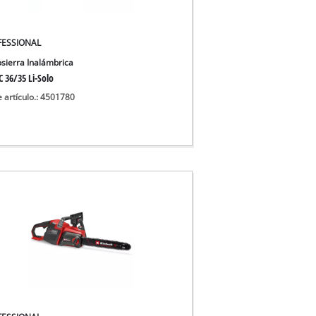
 aguas sucias
 agua limpia
FESSIONAL
para pozos
sierra Inalámbrica
 36/35 Li-Solo
e artículo.: 4501780