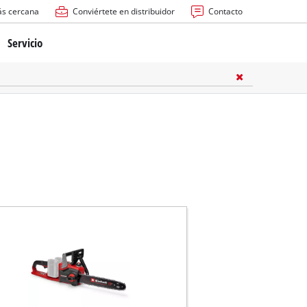
ás cercana
Conviértete en distribuidor
Contacto
Servicio
atería
ctricas
anuales
rras
n