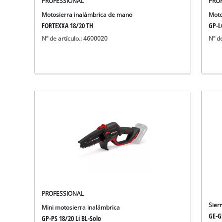
PROFESSIONAL
PRO
Aspirador de materiales húmedos y
Motosierra inalámbrica de mano
Moto
Aspiradoras para cenizas
FORTEXXA 18/20 TH
GP-LC
Más herramientas de limpieza
Nº de artículo.: 4600020
Nº d
Hidrolavadoras
Compresores para automóvil
Máquinas pulidoras
Arrancadores
PROFESSIONAL
Sier
Mini motosierra inalámbrica
GE-GS
GP-PS 18/20 Li BL-Solo