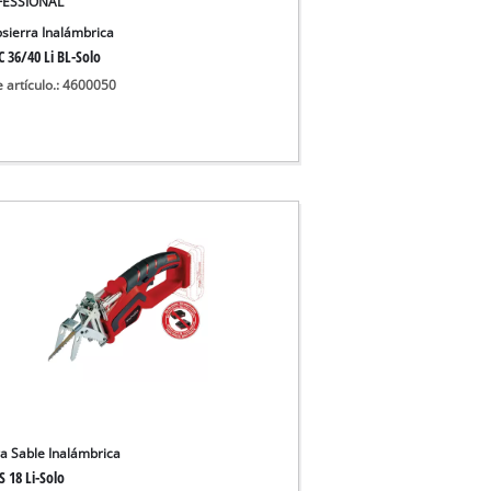
FESSIONAL
 secos
sierra Inalámbrica
 36/40 Li BL-Solo
e artículo.: 4600050
ra Sable Inalámbrica
 18 Li-Solo