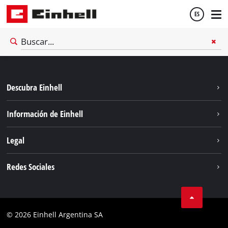
ES
Español
Descubra Einhell
English
Sostenibilidad
Información de Einhell
Sistema de baterías
Sobre nosotros
Legal
Servicio
Carrera
Aviso legal
Redes Sociales
Einhell global
Protección de datos
Facebook
Contacto
YouTube
Cumplimiento
© 2026 Einhell Argentina SA
Instagram
Bases y condiciones