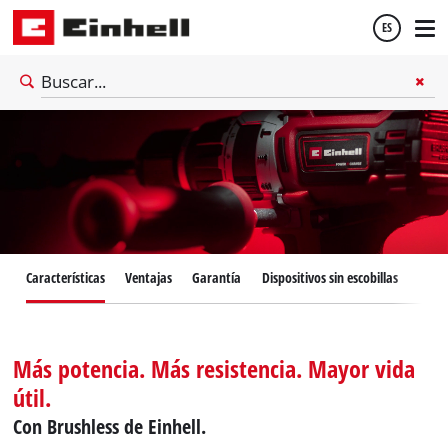
ES
Español
English
Características
Ventajas
Garantía
Dispositivos sin escobillas
Más potencia. Más resistencia. Mayor vida
útil.
Con Brushless de Einhell.