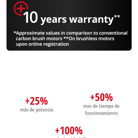
+50%
+25%
mas de tiempo de
más de potencia
funcionamiento
+100%