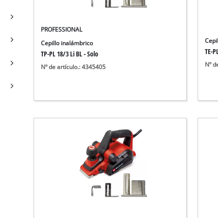
Bombas sumergibles para
Sistemas para Pintar
Todos los productos Power X-Change
Bombas sumergibles para
Instrumentos de medición
PROFESSIONAL
Herramientas Power X-Change
Bombas de profundidad 
Luces
Cepi
Cepillo inalámbrico
Herramientas de jardín Power X-Change
Otras herramientas
TE-PL
TP-PL 18/3 Li BL - Solo
Nº d
Nº de artículo.: 4345405
Cizallas para hierba
Motosierras
Taladros de banco
Podadoras de altura
Sierras Ingletadoras
Cizalla cortasetos
Sierras de Mesa
Sierras de cinta
Compresores
Aspirador de hojas
Esmeriladora dobles
Soplador de hojas
Otras máquinas