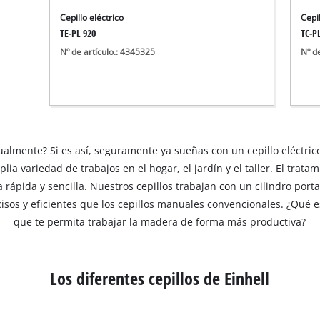
Aspirador de materiales húmedos y
Cepillo eléctrico
Cepil
Aspiradoras para cenizas
TE-PL 920
TC-P
Más herramientas de limpieza
Nº de artículo.: 4345325
Nº d
Hidrolavadoras
Compresores para automóvil
lmente? Si es así, seguramente ya sueñas con un cepillo eléctrico 
Máquinas pulidoras
ia variedad de trabajos en el hogar, el jardín y el taller. El trata
Arrancadores
a rápida y sencilla. Nuestros cepillos trabajan con un cilindro port
cisos y eficientes que los cepillos manuales convencionales. ¿Qué 
que te permita trabajar la madera de forma más productiva?
Los diferentes cepillos de Einhell