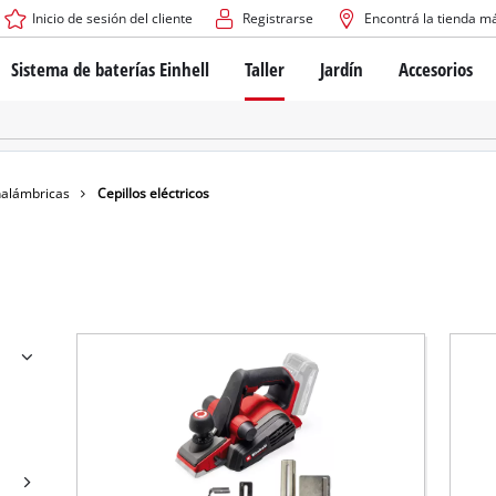
Inicio de sesión del cliente
Registrarse
Encontrá la tienda m
Sistema de baterías Einhell
Taller
Jardín
Accesorios
El sistema de baterías Power X-Change
Atornilladores inalámbricos
Cortadoras de césped a b
Taladros
Cortadoras de césped elé
Taladros de columna
Cortadoras de césped m
Tecnología de baterías
Rotomartillos
Robots cortacésped
nalámbricas
Cepillos eléctricos
Brushless
Amoladora angular
Baterías: Einhell original vs. réplicas
Herramientas multifunción
Routers para madera
Sierras
Sobre Einhell PROFESSIONAL
Bordeadoras de césped
Cepillos eléctricos
Todos los dispositivos PROFESSIONAL
Desmalezadoras
Máquinas de Lijado
Herramientas eléctricas PROFESSIONAL
Afiladores de cadenas para motosie
Herramientas de jardín PROFESSIONAL
Lijadoras de banda
Bombas para casa y jardí
Mezcladores