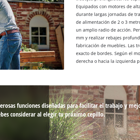
Equipados con motores de alta
durante largas jornadas de tr
de alimentación de 2 o 3 metr
un amplio radio de acción. Per
mm y realizar rebajes profund
fabricación de muebles. Las tr
exacto de bordes. Según el mod
derecha o hacia la izquierda 
erosas funciones diseñadas para facilitar el trabajo y mej
bes considerar al elegir tu próximo cepillo.