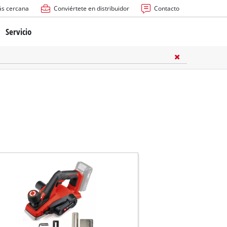
ás cercana
Conviértete en distribuidor
Contacto
Servicio
atería
ctricas
anuales
rras
n