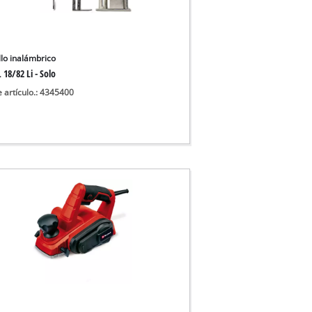
 aguas sucias
 agua limpia
para pozos
llo inalámbrico
 18/82 Li - Solo
e artículo.: 4345400