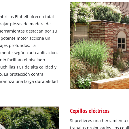
ámbricos Einhell ofrecen total
abajar piezas de madera de
 herramientas destacan por su
 potente motor acciona un
bajes profundos. La
lmente según cada aplicación.
io facilitan el biselado
chillas TCT de alta calidad y
o. La protección contra
rantiza una larga durabilidad
Cepillos eléctricos
Si prefieres una herramienta 
trabajos prolongados, los cepi