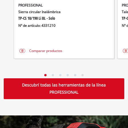
PROFESSIONAL
PRO
Sierra circular Inalámbrica
Tal
TP-CS 18/190 Li BL - Solo
TP-C
Nº de artículo: 4331210
Nº 
Comparar productos
Descubrí todas las herramientas de la línea
PROFESSIONAL