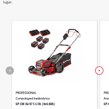
lugar.
PROFESSIONAL
PRO
Cortacésped Inalámbrico
Ara
GP-CM 36/47 S Li BL (4x4,0Ah)
GP-C