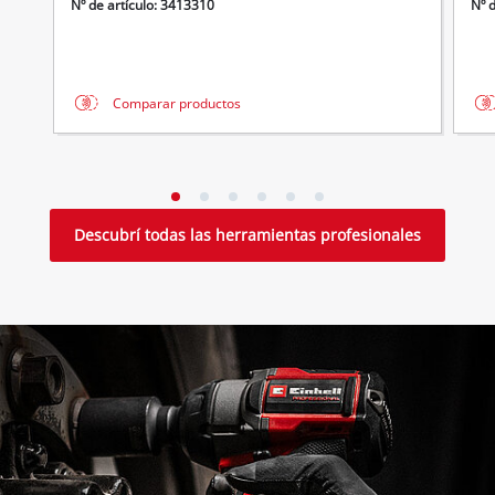
Nº de artículo: 3413310
Nº 
Comparar productos
Descubrí todas las herramientas profesionales