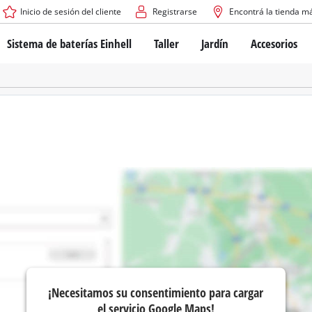
Inicio de sesión del cliente
Registrarse
Encontrá la tienda m
Sistema de baterías Einhell
Taller
Jardín
Accesorios
El sistema de baterías Power X-Change
Atornilladores inalámbricos
Cortadoras de césped a b
Taladros
Cortadoras de césped elé
Taladros de columna
Cortadoras de césped m
Tecnología de baterías
Rotomartillos
Robots cortacésped
Brushless
Amoladora angular
Baterías: Einhell original vs. réplicas
Herramientas multifunción
Routers para madera
Sierras
Sobre Einhell PROFESSIONAL
Bordeadoras de césped
Cepillos eléctricos
Todos los dispositivos PROFESSIONAL
Desmalezadoras
Máquinas de Lijado
Herramientas eléctricas PROFESSIONAL
Afiladores de cadenas para motosie
Herramientas de jardín PROFESSIONAL
Lijadoras de banda
¡Necesitamos su consentimiento para cargar
Bombas para casa y jardí
Mezcladores
el servicio Google Maps!