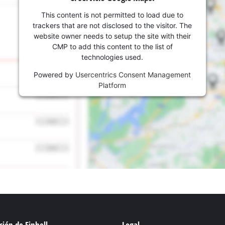
Bombas sumergibles para
Sistemas para Pintar
This content is not permitted to load due to
Todos los productos Power X-Change
Bombas sumergibles para
Instrumentos de medición
trackers that are not disclosed to the visitor. The
Herramientas Power X-Change
Bombas de profundidad 
website owner needs to setup the site with their
Luces
Herramientas de jardín Power X-Change
CMP to add this content to the list of
Otras herramientas
technologies used.
Powered by
Usercentrics Consent Management
Cizallas para hierba
Platform
Motosierras
Taladros de banco
Podadoras de altura
Sierras Ingletadoras
Cizalla cortasetos
Sierras de Mesa
Sierras de cinta
Compresores
Aspirador de hojas
Esmeriladora dobles
Soplador de hojas
Otras máquinas
ión de Einhell
Legal