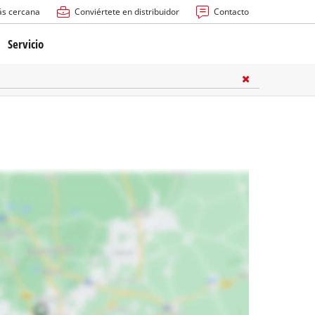
ás cercana
Conviértete en distribuidor
Contacto
Servicio
atería
ctricas
anuales
rras
n