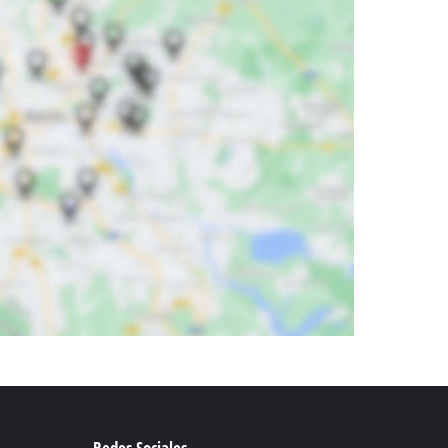
 aguas sucias
 agua limpia
para pozos
Redes Sociales