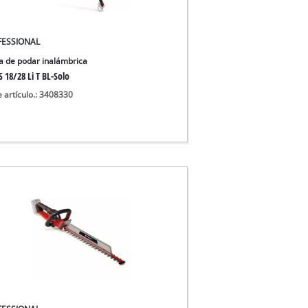
 aguas sucias
 agua limpia
FESSIONAL
para pozos
ra de podar inalámbrica
 18/28 Li T BL-Solo
e artículo.: 3408330