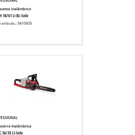
FESSIONAL
 secos
asetos inalámbrico
H 18/61 Li BL-Solo
e artículo.: 3410935
FESSIONAL
sierra Inalámbrica
 36/35 Li-Solo