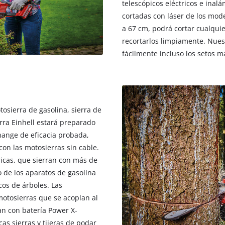
telescópicos eléctricos e inal
cortadas con láser de los mode
a 67 cm, podrá cortar cualqui
recortarlos limpiamente. Nues
fácilmente incluso los setos má
tosierra de gasolina, sierra de
rra Einhell estará preparado
hange de eficacia probada,
con las motosierras sin cable.
ricas, que sierran con más de
o de los aparatos de gasolina
cos de árboles. Las
otosierras que se acoplan al
n con batería Power X-
as sierras y tijeras de podar