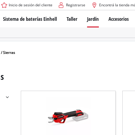
Inicio de sesión del cliente
Registrarse
Encontrá la tienda m
Sistema de baterías Einhell
Taller
Jardín
Accesorios
El sistema de baterías Power X-Change
Atornilladores inalámbricos
Cortadoras de césped a b
Taladros
Cortadoras de césped elé
Taladros de columna
Cortadoras de césped m
Tecnología de baterías
Rotomartillos
Robots cortacésped
 / Sierras
Brushless
Amoladora angular
Baterías: Einhell original vs. réplicas
Herramientas multifunción
as
Routers para madera
Sierras
Sobre Einhell PROFESSIONAL
Bordeadoras de césped
Cepillos eléctricos
Todos los dispositivos PROFESSIONAL
Desmalezadoras
Máquinas de Lijado
Herramientas eléctricas PROFESSIONAL
Afiladores de cadenas para motosie
Herramientas de jardín PROFESSIONAL
Lijadoras de banda
Bombas para casa y jardí
Mezcladores