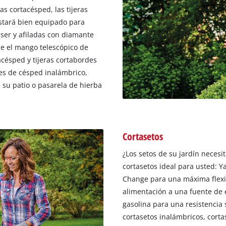
as cortacésped, las tijeras
estará bien equipado para
áser y afiladas con diamante
e el mango telescópico de
acésped y tijeras cortabordes
es de césped inalámbrico,
 su patio o pasarela de hierba
Cortasetos
¿Los setos de su jardín neces
cortasetos ideal para usted: Y
Change para una máxima flexib
alimentación a una fuente de 
gasolina para una resistencia 
cortasetos inalámbricos, cortas