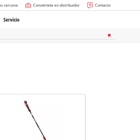
ás cercana
Conviértete en distribuidor
Contacto
Servicio
atería
ctricas
anuales
rras
n