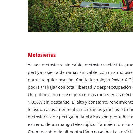
Motosierras
Ya sea motosierra sin cable, motosierra eléctrica, mo
pértiga o sierra de ramas sin cable: con una motosie
para cualquier ocasión. Con la tecnología Power X-C
podrá trabajar con total libertad y despreocupación 
Un potente motor le espera en las motosierras eléct
1.800W sin descanso. El alto y constante rendimient
le ayuda activamente al serrar ramas gruesas o tron
motosierras de pértiga inalámbricas son pequeñas m
extremo de un mango telescópico. También funciona
Change, cable de alimentación o gasolina. Las práctic