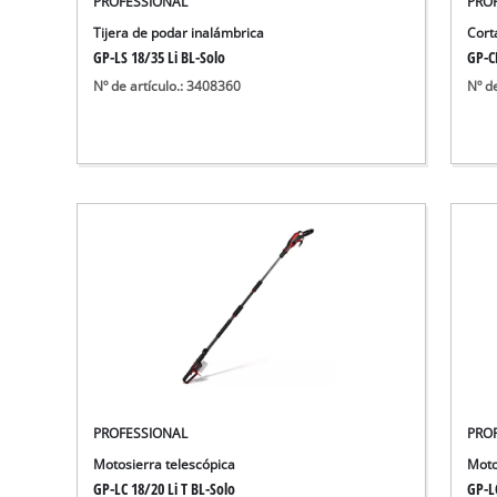
PROFESSIONAL
PRO
Aspirador de materiales húmedos y
Tijera de podar inalámbrica
Cort
Aspiradoras para cenizas
GP-LS 18/35 Li BL-Solo
GP-C
Más herramientas de limpieza
Nº de artículo.: 3408360
Nº d
Hidrolavadoras
Compresores para automóvil
Máquinas pulidoras
Arrancadores
PROFESSIONAL
PRO
Motosierra telescópica
Moto
GP-LC 18/20 Li T BL-Solo
GP-LC