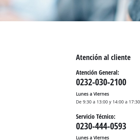
Bombas sumergibles para
Sistemas para Pintar
Todos los productos Power X-Change
Bombas sumergibles para
Instrumentos de medición
Herramientas Power X-Change
Bombas de profundidad 
Luces
Herramientas de jardín Power X-Change
Otras herramientas
Cizallas para hierba
Atención al cliente
Motosierras
Taladros de banco
Podadoras de altura
Sierras Ingletadoras
Atención General:
Cizalla cortasetos
Sierras de Mesa
0232-030-2100
Sierras de cinta
Lunes a Viernes
Compresores
De 9:30 a 13:00 y 14:00 a 17:3
Aspirador de hojas
Esmeriladora dobles
Soplador de hojas
Servicio Técnico:
Otras máquinas
0230-444-0593
Lunes a Viernes