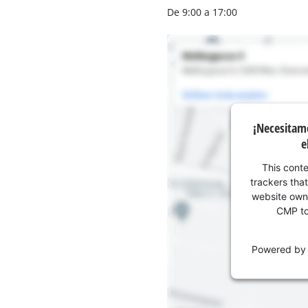
Aspirador de materiales húmedos y
De 9:00 a 17:00
Aspiradoras para cenizas
Más herramientas de limpieza
Hidrolavadoras
¡Necesitam
Compresores para automóvil
e
Máquinas pulidoras
Arrancadores
This conte
trackers that
website owne
CMP to 
Powered b