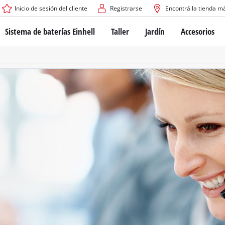
Inicio de sesión del cliente
Registrarse
Encontrá la tienda m
Sistema de baterías Einhell
Taller
Jardín
Accesorios
El sistema de baterías Power X-Change
Atornilladores inalámbricos
Cortadoras de césped a b
Taladros
Cortadoras de césped elé
Taladros de columna
Cortadoras de césped m
Tecnología de baterías
Rotomartillos
Robots cortacésped
Brushless
Amoladora angular
Baterías: Einhell original vs. réplicas
Herramientas multifunción
Routers para madera
Sierras
Sobre Einhell PROFESSIONAL
Bordeadoras de césped
Cepillos eléctricos
Todos los dispositivos PROFESSIONAL
Desmalezadoras
Máquinas de Lijado
Herramientas eléctricas PROFESSIONAL
Afiladores de cadenas para motosie
Herramientas de jardín PROFESSIONAL
Lijadoras de banda
Bombas para casa y jardí
Mezcladores