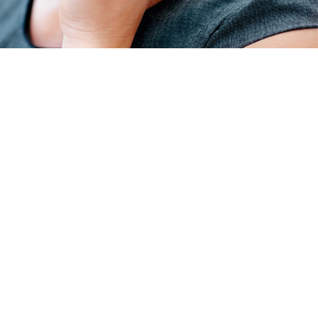
 aguas sucias
 agua limpia
para pozos
0