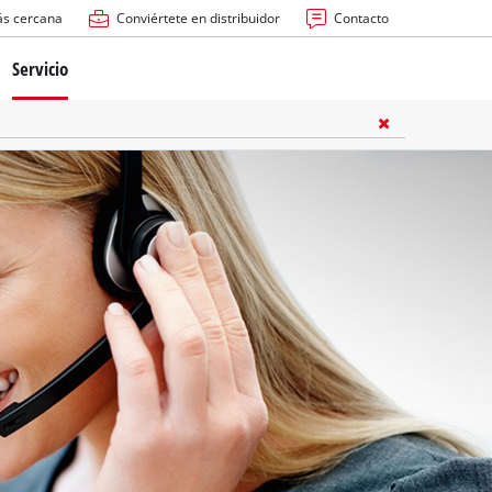
ás cercana
Conviértete en distribuidor
Contacto
Servicio
atería
ctricas
anuales
rras
n