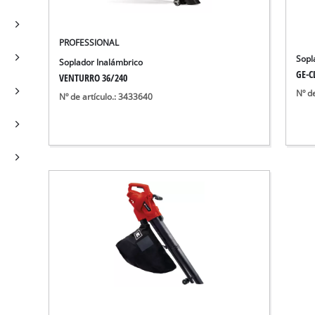
Bombas sumergibles para
Sistemas para Pintar
Todos los productos Power X-Change
Bombas sumergibles para
Instrumentos de medición
PROFESSIONAL
Herramientas Power X-Change
Bombas de profundidad 
Luces
Sopl
Soplador Inalámbrico
Herramientas de jardín Power X-Change
Otras herramientas
GE-CL
VENTURRO 36/240
Nº d
Nº de artículo.: 3433640
Cizallas para hierba
Motosierras
Taladros de banco
Podadoras de altura
Sierras Ingletadoras
Cizalla cortasetos
Sierras de Mesa
Sierras de cinta
Compresores
Aspirador de hojas
Esmeriladora dobles
Soplador de hojas
Otras máquinas