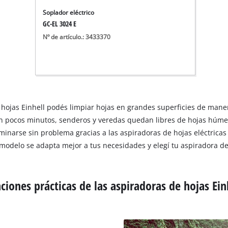
Aspirador de materiales húmedos y
Soplador eléctrico
Aspiradoras para cenizas
GC-EL 3024 E
Más herramientas de limpieza
Nº de artículo.: 3433370
Hidrolavadoras
Compresores para automóvil
de hojas Einhell podés limpiar hojas en grandes superficies de man
Máquinas pulidoras
n pocos minutos, senderos y veredas quedan libres de hojas húme
Arrancadores
inarse sin problema gracias a las aspiradoras de hojas eléctricas o
modelo se adapta mejor a tus necesidades y elegí tu aspiradora de 
ciones prácticas de las aspiradoras de hojas Ein