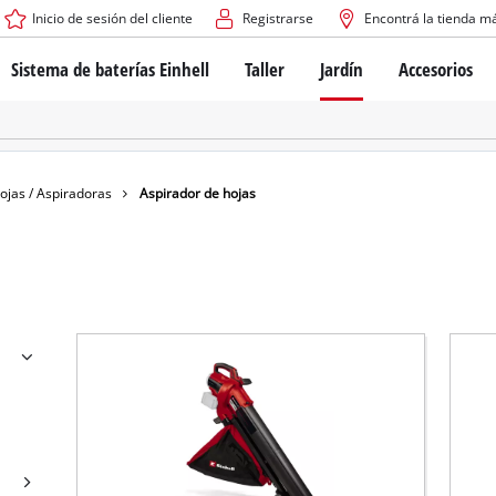
Inicio de sesión del cliente
Registrarse
Encontrá la tienda m
Sistema de baterías Einhell
Taller
Jardín
Accesorios
El sistema de baterías Power X-Change
Atornilladores inalámbricos
Cortadoras de césped a b
Taladros
Cortadoras de césped elé
Taladros de columna
Cortadoras de césped m
Tecnología de baterías
Rotomartillos
Robots cortacésped
ojas / Aspiradoras
Aspirador de hojas
Brushless
Amoladora angular
Baterías: Einhell original vs. réplicas
Herramientas multifunción
Routers para madera
Sierras
Sobre Einhell PROFESSIONAL
Bordeadoras de césped
Cepillos eléctricos
Todos los dispositivos PROFESSIONAL
Desmalezadoras
Máquinas de Lijado
Herramientas eléctricas PROFESSIONAL
Afiladores de cadenas para motosie
Herramientas de jardín PROFESSIONAL
Lijadoras de banda
Bombas para casa y jardí
Mezcladores