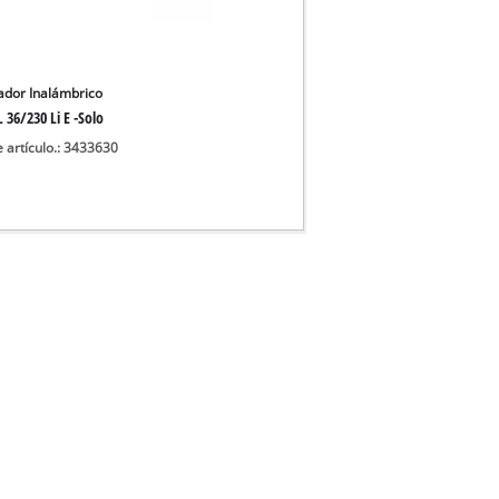
 aguas sucias
 agua limpia
para pozos
ador Inalámbrico
 36/230 Li E -Solo
e artículo.: 3433630