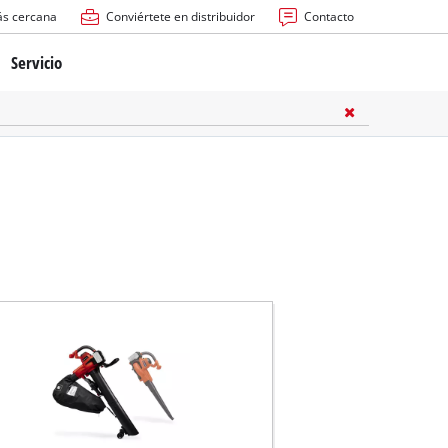
ás cercana
Conviértete en distribuidor
Contacto
Servicio
atería
ctricas
anuales
rras
n