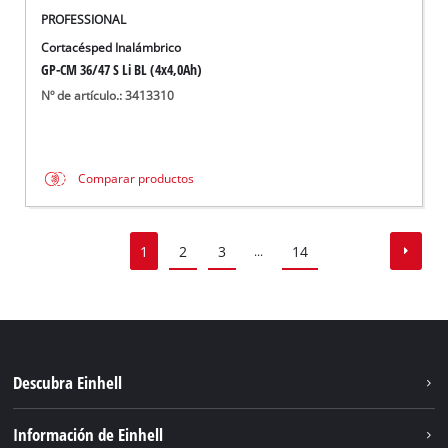
PROFESSIONAL
Cortacésped Inalámbrico
GP-CM 36/47 S Li BL (4x4,0Ah)
Nº de artículo.: 3413310
Comparar productos
1
2
3
14
...
Descubra Einhell
Sostenibilidad
Información de Einhell