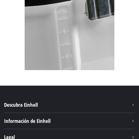
Descubra Einhell
Sostenibilidad
Información de Einhell
Sistema de baterías
Sobre nosotros
Legal
Servicio