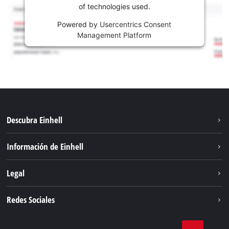
of technologies used.
Powered by
Usercentrics Consent
Management Platform
Descubra Einhell
Sostenibilidad
Información de Einhell
Sistema de baterías
Sobre nosotros
Legal
Servicio
Carrera
Aviso legal
Redes Sociales
Einhell global
Protección de datos
Facebook
Contacto