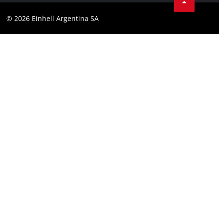
YouTube
Cumplimiento
© 2026 Einhell Argentina SA
Instagram
Bases y condiciones
Linkedin