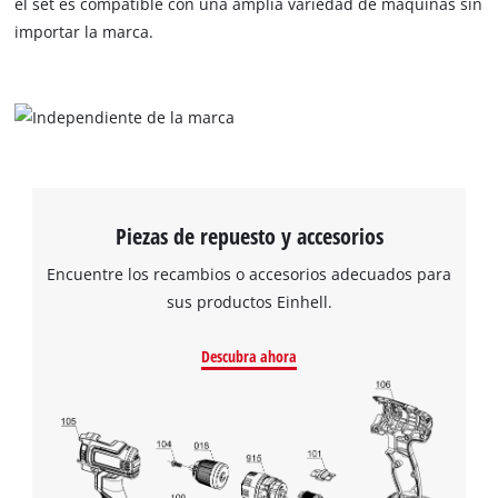
el set es compatible con una amplia variedad de máquinas sin
importar la marca.
¡Necesitamos su consentimiento para
cargar el servicio Google Maps!
Piezas de repuesto y accesorios
This content is not permitted to load due
Encuentre los recambios o accesorios adecuados para
to trackers that are not disclosed to the
visitor. The website owner needs to setup
sus productos Einhell.
the site with their CMP to add this content
to the list of technologies used.
Descubra ahora
Powered by
Usercentrics Consent
Management Platform