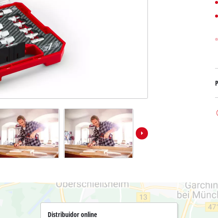
Bombas sumergibles para
Sistemas para Pintar
Todos los productos Power X-Change
Bombas sumergibles para
Instrumentos de medición
Herramientas Power X-Change
Bombas de profundidad 
Luces
Herramientas de jardín Power X-Change
Otras herramientas
Cizallas para hierba
P
Motosierras
Taladros de banco
Podadoras de altura
Sierras Ingletadoras
Cizalla cortasetos
Sierras de Mesa
Sierras de cinta
Compresores
Aspirador de hojas
Esmeriladora dobles
Soplador de hojas
Otras máquinas
Distribuidor online