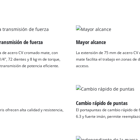
visitor. The website owner needs to setup
the site with their CMP to add this content
to the list of technologies used.
Powered by
Usercentrics Consent
Management Platform
ransmisión de fuerza
Mayor alcance
a de acero CV cromado mate, con
La extensión de 75 mm de acero CV
/4", 72 dientes y 8 kg·m de torque,
mate facilita el trabajo en zonas de di
transmisión de potencia eficiente.
acceso.
Cambio rápido de puntas
s ofrecen alta calidad y resistencia,
El portapuntas de cambio rápido de 
6.3 y fuerte imán, permite reemplazos