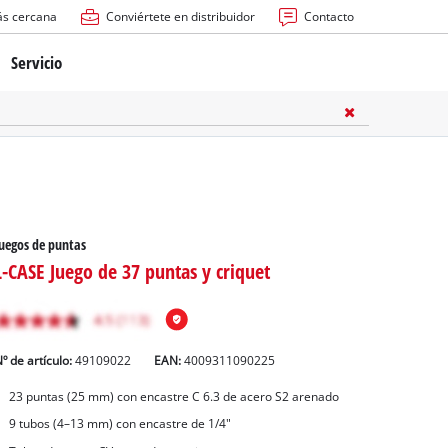
ás cercana
Conviértete en distribuidor
Contacto
Servicio
atería
ctricas
anuales
uegos de puntas
L-CASE Juego de 37 puntas y criquet
º de artículo:
49109022
EAN:
4009311090225
rras
23 puntas (25 mm) con encastre C 6.3 de acero S2 arenado
9 tubos (4–13 mm) con encastre de 1/4"
n