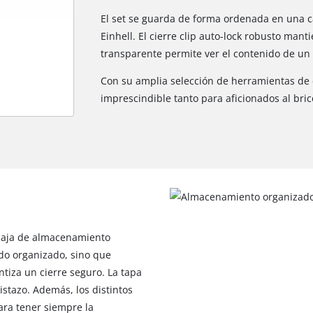
El set se guarda de forma ordenada en una 
Einhell. El cierre clip auto-lock robusto mant
transparente permite ver el contenido de un 
Con su amplia selección de herramientas de c
imprescindible tanto para aficionados al bri
a caja de almacenamiento
¡Necesitamos su consentimiento para
do organizado, sino que
cargar el servicio Google Maps!
tiza un cierre seguro. La tapa
This content is not permitted to load due
istazo. Además, los distintos
to trackers that are not disclosed to the
ra tener siempre la