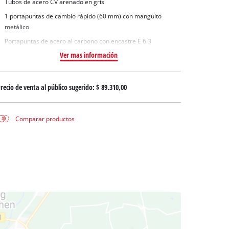
Tubos de acero CV arenado en gris
 aguas sucias
1 portapuntas de cambio rápido (60 mm) con manguito
 agua limpia
metálico
para pozos
Portapuntas de acero al carbono con encastre E 6.3
Ver mas información
recio de venta al público sugerido:
$ 89.310,00
Comparar productos