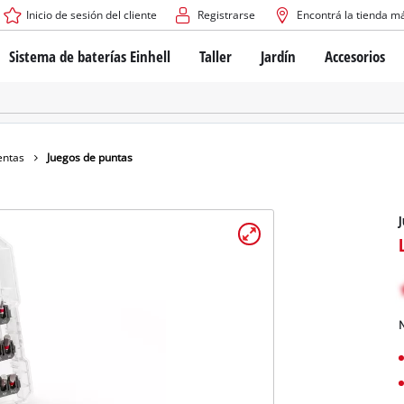
Inicio de sesión del cliente
Registrarse
Encontrá la tienda m
Sistema de baterías Einhell
Taller
Jardín
Accesorios
El sistema de baterías Power X-Change
Atornilladores inalámbricos
Cortadoras de césped a b
Taladros
Cortadoras de césped elé
Taladros de columna
Cortadoras de césped m
Tecnología de baterías
Rotomartillos
Robots cortacésped
entas
Juegos de puntas
Brushless
Amoladora angular
Baterías: Einhell original vs. réplicas
Herramientas multifunción
J
Routers para madera
Sierras
Sobre Einhell PROFESSIONAL
Bordeadoras de césped
Cepillos eléctricos
Todos los dispositivos PROFESSIONAL
Desmalezadoras
Máquinas de Lijado
N
Herramientas eléctricas PROFESSIONAL
Afiladores de cadenas para motosie
Herramientas de jardín PROFESSIONAL
Lijadoras de banda
Bombas para casa y jardí
Mezcladores