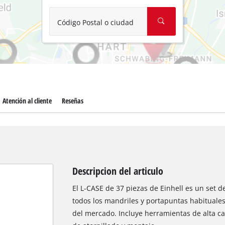
Aspirador de materiales húmedos y
Aspiradoras para cenizas
Código Postal o ciudad
Más herramientas de limpieza
Hidrolavadoras
Compresores para automóvil
Atención al cliente
Reseñas
Máquinas pulidoras
Arrancadores
Descripcion del articulo
El L-CASE de 37 piezas de Einhell es un set 
todos los mandriles y portapuntas habituales
del mercado. Incluye herramientas de alta c