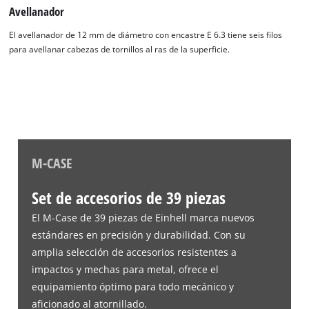
Avellanador
El avellanador de 12 mm de diámetro con encastre E 6.3 tiene seis filos
para avellanar cabezas de tornillos al ras de la superficie.
M-CASE
Set de accesorios de 39 piezas
El M-Case de 39 piezas de Einhell marca nuevos
estándares en precisión y durabilidad. Con su
amplia selección de accesorios resistentes a
impactos y mechas para metal, ofrece el
equipamiento óptimo para todo mecánico y
aficionado al atornillado.