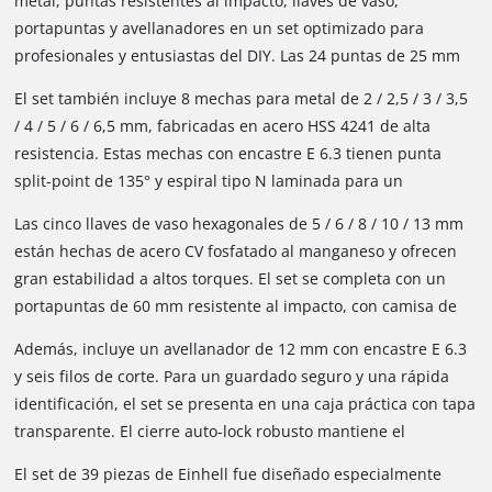
metal, puntas resistentes al impacto, llaves de vaso,
portapuntas y avellanadores en un set optimizado para
profesionales y entusiastas del DIY. Las 24 puntas de 25 mm
con PH1 / 2x PH2 / PZ1 / 2x PZ2 / PZ3 / T10 / 3x T15 / 3x T20 / 3x
El set también incluye 8 mechas para metal de 2 / 2,5 / 3 / 3,5
T25 / T27 / 2x T30 / T40 / SL5 / H4 / H5 están hechas de acero
/ 4 / 5 / 6 / 6,5 mm, fabricadas en acero HSS 4241 de alta
S2 fosfatado al manganeso y cuentan con encastre C 6.3.
resistencia. Estas mechas con encastre E 6.3 tienen punta
Están especialmente diseñadas para ofrecer larga vida útil en
split-point de 135° y espiral tipo N laminada para un
condiciones exigentes.
taladrado eficiente en distintos metales.
Las cinco llaves de vaso hexagonales de 5 / 6 / 8 / 10 / 13 mm
están hechas de acero CV fosfatado al manganeso y ofrecen
gran estabilidad a altos torques. El set se completa con un
portapuntas de 60 mm resistente al impacto, con camisa de
acero inoxidable e imán potente. Su encastre E 6.3 de acero al
Además, incluye un avellanador de 12 mm con encastre E 6.3
carbono asegura alta estabilidad y excelente transmisión de
y seis filos de corte. Para un guardado seguro y una rápida
fuerza.
identificación, el set se presenta en una caja práctica con tapa
transparente. El cierre auto-lock robusto mantiene el
contenido siempre bien asegurado. Así, la caja ofrece una
El set de 39 piezas de Einhell fue diseñado especialmente
solución ordenada para guardar y transportar las