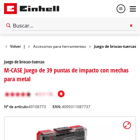
ES
Español
Accesorios
Volver
|
Accesorios para herramientas
Juego de brocas-tuercas
English
Juego de brocas-tuercas
M-CASE Juego de 39 puntas de impacto con mechas
para metal
Nº de artículo:
49108773
EAN:
4009311087737