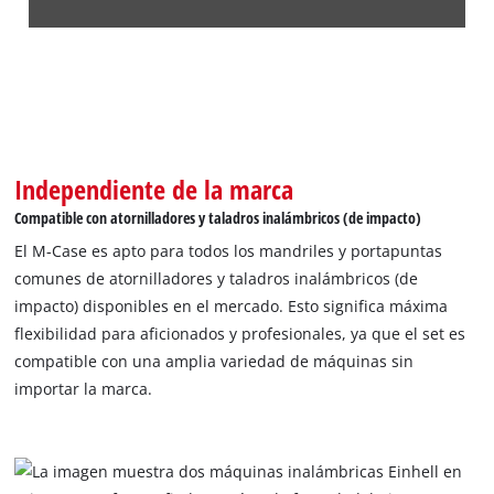
¡Necesitamos su consentimiento para
cargar el servicio Google Maps!
This content is not permitted to load due
to trackers that are not disclosed to the
visitor. The website owner needs to setup
Independiente de la marca
the site with their CMP to add this content
to the list of technologies used.
Compatible con atornilladores y taladros inalámbricos (de impacto)
El M-Case es apto para todos los mandriles y portapuntas
Powered by
Usercentrics Consent
Management Platform
comunes de atornilladores y taladros inalámbricos (de
impacto) disponibles en el mercado. Esto significa máxima
flexibilidad para aficionados y profesionales, ya que el set es
compatible con una amplia variedad de máquinas sin
importar la marca.