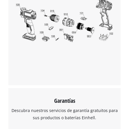
¡Necesitamos su consentimiento para
cargar el servicio Google Maps!
This content is not permitted to load due
to trackers that are not disclosed to the
visitor. The website owner needs to setup
the site with their CMP to add this content
to the list of technologies used.
Powered by
Usercentrics Consent
Management Platform
Garantías
Descubra nuestros servicios de garantía gratuitos para
sus productos o baterías Einhell.