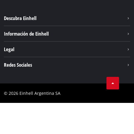
Descubra Einhell
Sostenibilidad
Información de Einhell
Sistema de baterías
Sobre nosotros
Legal
Servicio
Carrera
Aviso legal
Redes Sociales
Einhell global
Protección de datos
Facebook
Contacto
YouTube
Cumplimiento
© 2026 Einhell Argentina SA
Instagram
Bases y condiciones
Linkedin