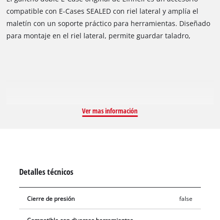
compatible con E-Cases SEALED con riel lateral y amplía el
maletín con un soporte práctico para herramientas. Diseñado
para montaje en el riel lateral, permite guardar taladro,
amoladora, martillo u otras herramientas siempre al alcance.
Los dos ganchos robustos son de acero y cuentan con
recubrimiento de PVC. Así sostienen objetos más pesados con
seguridad y protegen las superficies contra rayones o daños.
Con una carga máxima de 5 kg, es versátil y aporta orden
directamente en el E-Case. La fijación es rápida y sin
Ver mas información
herramientas: se engancha arriba en el riel lateral y se
asegura abajo con clip. Aun con el gancho montado, el E-Case
se puede abrir y usar con normalidad. Compatible con todos
los E-Cases SEALED con riel lateral; el riel necesario se vende
por separado.
Detalles técnicos
Cierre de presión
false