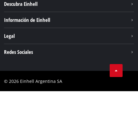
Descubra Einhell
Sostenibilidad
Información de Einhell
Sistema de baterías
Sobre nosotros
Legal
Servicio
Carrera
Aviso legal
Redes Sociales
Einhell global
Protección de datos
Facebook
Contacto
YouTube
Cumplimiento
© 2026 Einhell Argentina SA
Instagram
Bases y condiciones
Linkedin