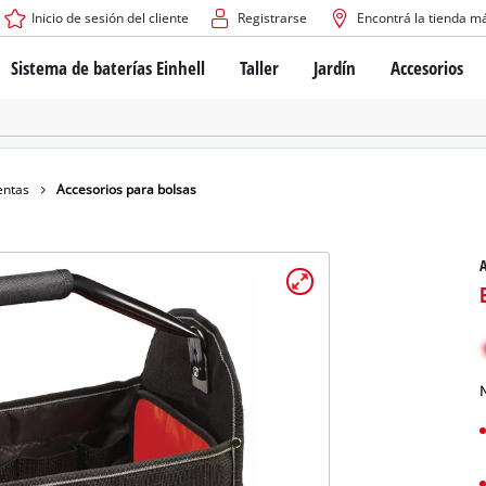
Inicio de sesión del cliente
Registrarse
Encontrá la tienda m
Sistema de baterías Einhell
Taller
Jardín
Accesorios
El sistema de baterías Power X-Change
Atornilladores inalámbricos
Cortadoras de césped a b
Taladros
Cortadoras de césped elé
Taladros de columna
Cortadoras de césped m
Tecnología de baterías
Rotomartillos
Robots cortacésped
entas
Accesorios para bolsas
Brushless
Amoladora angular
Baterías: Einhell original vs. réplicas
Herramientas multifunción
A
Routers para madera
Sierras
Sobre Einhell PROFESSIONAL
Bordeadoras de césped
Cepillos eléctricos
Todos los dispositivos PROFESSIONAL
Desmalezadoras
Máquinas de Lijado
N
Herramientas eléctricas PROFESSIONAL
Afiladores de cadenas para motosie
Herramientas de jardín PROFESSIONAL
Lijadoras de banda
Bombas para casa y jardí
Mezcladores