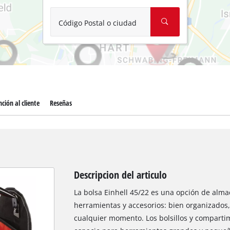
Aspirador de materiales húmedos y
Aspiradoras para cenizas
Código Postal o ciudad
Más herramientas de limpieza
Hidrolavadoras
Compresores para automóvil
ción al cliente
Reseñas
Máquinas pulidoras
Arrancadores
Descripcion del articulo
La bolsa Einhell 45/22 es una opción de alma
herramientas y accesorios: bien organizados, 
cualquier momento. Los bolsillos y comparti