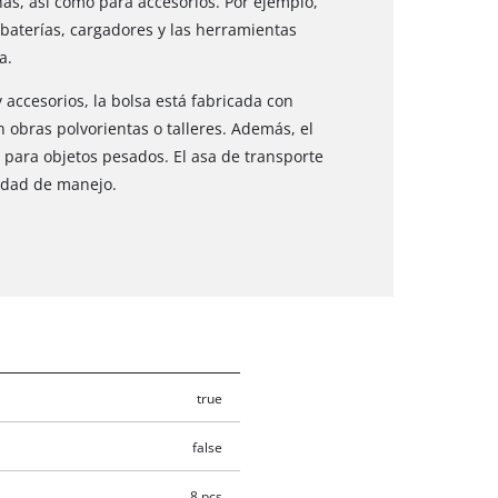
s, así como para accesorios. Por ejemplo,
baterías, cargadores y las herramientas
a.
accesorios, la bolsa está fabricada con
n obras polvorientas o talleres. Además, el
para objetos pesados. El asa de transporte
idad de manejo.
true
false
8 pcs