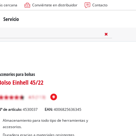
ás cercana
Conviértete en distribuidor
Contacto
Servicio
atería
ctricas
anuales
ccesorios para bolsas
Bolso Einhell 45/22
º de artículo:
4530037
EAN:
4006825636345
rras
Almacenamiento para todo tipo de herramientas y
accesorios.
n
Duradera gracias a materiales resistentes.