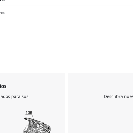
res
¡Necesitamos su consentimiento para
cargar el servicio Google Maps!
This content is not permitted to load due
ios
to trackers that are not disclosed to the
visitor. The website owner needs to setup
uados para sus
Descubra nuest
the site with their CMP to add this content
to the list of technologies used.
Powered by
Usercentrics Consent
Management Platform