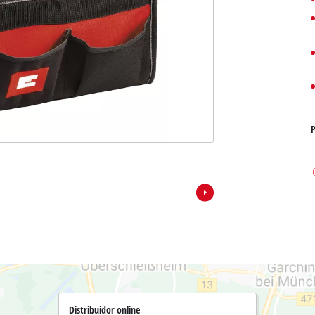
Bombas sumergibles para
Sistemas para Pintar
Todos los productos Power X-Change
Bombas sumergibles para
Instrumentos de medición
Herramientas Power X-Change
Bombas de profundidad 
Luces
Herramientas de jardín Power X-Change
Otras herramientas
Cizallas para hierba
P
Motosierras
Taladros de banco
Podadoras de altura
Sierras Ingletadoras
Cizalla cortasetos
Sierras de Mesa
Sierras de cinta
Compresores
Aspirador de hojas
Esmeriladora dobles
Soplador de hojas
Otras máquinas
Distribuidor online