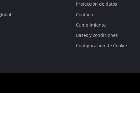
Bombas sumergibles para
Protección de datos
Sistemas para Pintar
Todos los productos Power X-Change
Bombas sumergibles para
Instrumentos de medición
global
Contacto
Herramientas Power X-Change
Bombas de profundidad 
Luces
Cumplimiento
Herramientas de jardín Power X-Change
Otras herramientas
Bases y condiciones
Configuración de Cookie
Cizallas para hierba
Motosierras
Taladros de banco
Podadoras de altura
Sierras Ingletadoras
Cizalla cortasetos
Sierras de Mesa
Sierras de cinta
Compresores
Aspirador de hojas
Esmeriladora dobles
Soplador de hojas
Otras máquinas