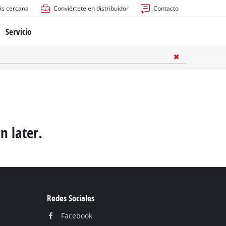
ás cercana
Conviértete en distribuidor
Contacto
Servicio
atería
ctricas
anuales
n later.
rras
Redes Sociales
n
Facebook