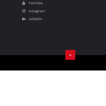
 aguas sucias
YouTube
 agua limpia
Instagram
para pozos
Linkedin