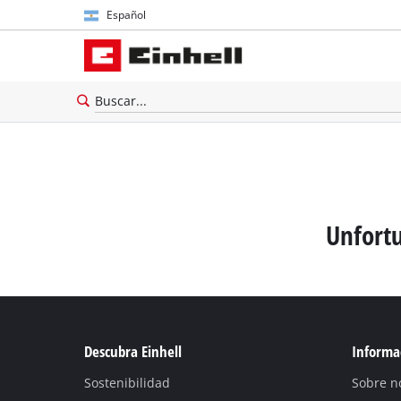
Español
Español
English
Unfortu
Descubra Einhell
Informac
Sostenibilidad
Sobre n