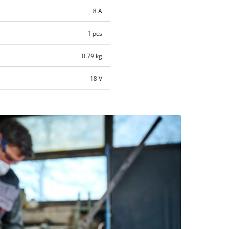
8 A
1 pcs
0.79 kg
18 V