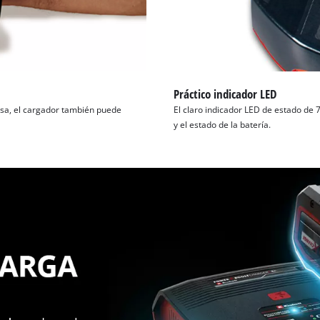
Práctico indicador LED
asa, el cargador también puede
El claro indicador LED de estado de
y el estado de la batería.