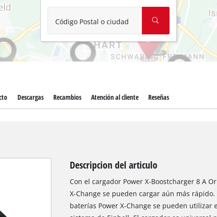
Aspirador de materiales húmedos y
Aspiradoras para cenizas
Código Postal o ciudad
Más herramientas de limpieza
Hidrolavadoras
Compresores para automóvil
cto
Descargas
Recambios
Atención al cliente
Reseñas
Máquinas pulidoras
Arrancadores
Descripcion del articulo
Con el cargador Power X-Boostcharger 8 A Orig
X-Change se pueden cargar aún más rápido. U
baterías Power X-Change se pueden utilizar e