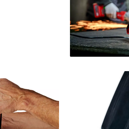
visitor. The website owner needs to setup
the site with their CMP to add this content
to the list of technologies used.
Powered by
Usercentrics Consent
Management Platform