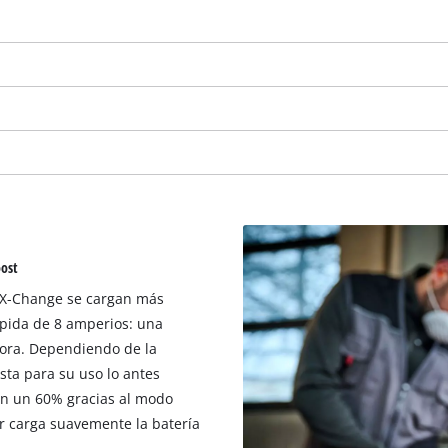
oost
r X-Change se cargan más
ápida de 8 amperios: una
hora. Dependiendo de la
¡Necesitamos su consentimiento para
ista para su uso lo antes
cargar el servicio Google Maps!
en un 60% gracias al modo
This content is not permitted to load due
r carga suavemente la batería
to trackers that are not disclosed to the