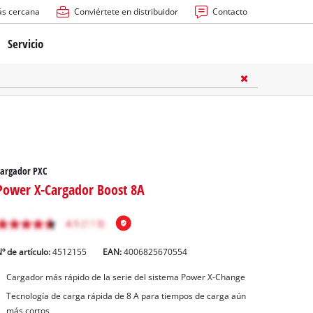
ás cercana
Conviértete en distribuidor
Contacto
Servicio
atería
ctricas
anuales
Cargador PXC
Power X-Cargador Boost 8A
º de artículo:
4512155
EAN:
4006825670554
rras
Cargador más rápido de la serie del sistema Power X-Change
Tecnología de carga rápida de 8 A para tiempos de carga aún
n
más cortos