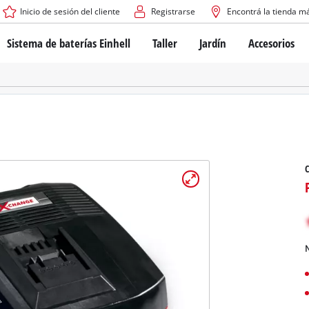
Inicio de sesión del cliente
Registrarse
Encontrá la tienda m
Sistema de baterías Einhell
Taller
Jardín
Accesorios
El sistema de baterías Power X-Change
Atornilladores inalámbricos
Cortadoras de césped a b
Taladros
Cortadoras de césped elé
Taladros de columna
Cortadoras de césped m
Tecnología de baterías
Rotomartillos
Robots cortacésped
Brushless
Amoladora angular
Baterías: Einhell original vs. réplicas
Herramientas multifunción
Routers para madera
Sierras
Sobre Einhell PROFESSIONAL
Bordeadoras de césped
Cepillos eléctricos
Todos los dispositivos PROFESSIONAL
Desmalezadoras
Máquinas de Lijado
N
Herramientas eléctricas PROFESSIONAL
Afiladores de cadenas para motosie
Herramientas de jardín PROFESSIONAL
Lijadoras de banda
Bombas para casa y jardí
Mezcladores