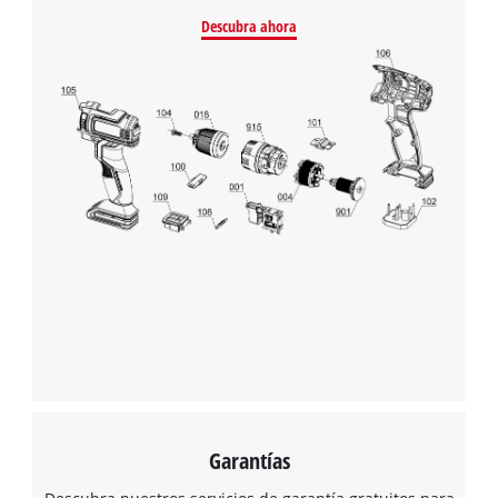
Descubra ahora
¡Necesitamos su consentimiento para
cargar el servicio Google Maps!
This content is not permitted to load due
to trackers that are not disclosed to the
visitor. The website owner needs to setup
the site with their CMP to add this content
to the list of technologies used.
Powered by
Usercentrics Consent
Management Platform
Garantías