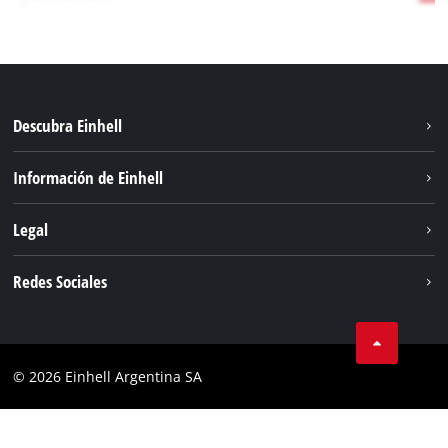
Descubra Einhell
Sostenibilidad
Información de Einhell
Sistema de baterías
Sobre nosotros
Legal
Servicio
Carrera
Aviso legal
Redes Sociales
Einhell global
Protección de datos
Facebook
Contacto
YouTube
Cumplimiento
© 2026 Einhell Argentina SA
Instagram
Bases y condiciones
Linkedin