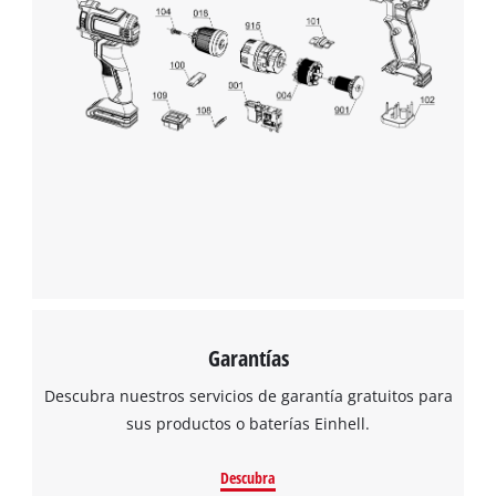
¡Necesitamos su consentimiento para
cargar el servicio Google Maps!
This content is not permitted to load due
to trackers that are not disclosed to the
visitor. The website owner needs to setup
the site with their CMP to add this content
to the list of technologies used.
Powered by
Usercentrics Consent
Management Platform
Garantías
Descubra nuestros servicios de garantía gratuitos para
sus productos o baterías Einhell.
Descubra