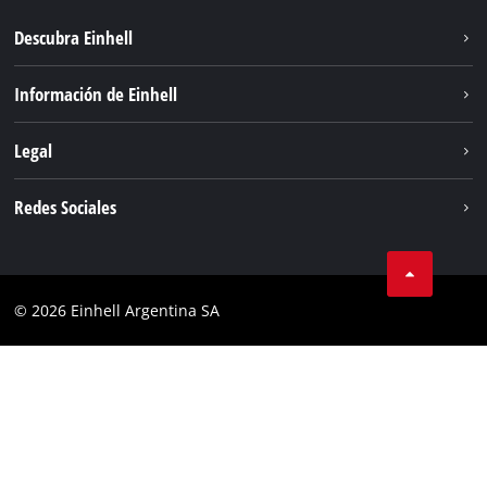
Descubra Einhell
Sostenibilidad
Información de Einhell
Sistema de baterías
Sobre nosotros
Legal
Servicio
Carrera
Aviso legal
Redes Sociales
Einhell global
Protección de datos
Facebook
Contacto
YouTube
Cumplimiento
© 2026 Einhell Argentina SA
Instagram
Bases y condiciones
Linkedin