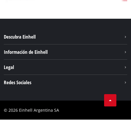
Descubra Einhell
Sostenibilidad
Información de Einhell
Sistema de baterías
Sobre nosotros
Legal
Servicio
Carrera
Aviso legal
Redes Sociales
Einhell global
Protección de datos
Facebook
Contacto
YouTube
Cumplimiento
© 2026 Einhell Argentina SA
Instagram
Bases y condiciones
Linkedin