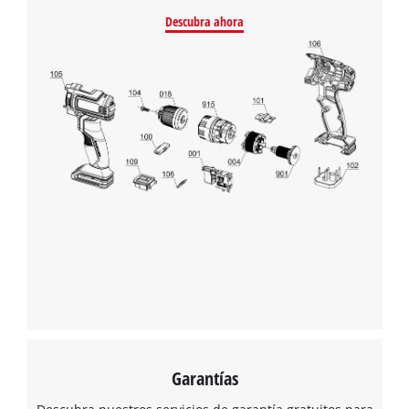
Descubra ahora
¡Necesitamos su consentimiento para
cargar el servicio Google Maps!
This content is not permitted to load due
to trackers that are not disclosed to the
visitor. The website owner needs to setup
the site with their CMP to add this content
to the list of technologies used.
Powered by
Usercentrics Consent
Management Platform
Garantías