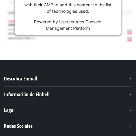
with their CMP to add this content to the list
of technologies used.
Powered by
Usercentrics Consent
Management Platform
Descubra Einhell
Sostenibilidad
Información de Einhell
Sistema de baterías
Sobre nosotros
Legal
Servicio
Carrera
Aviso legal
Redes Sociales
Einhell global
Protección de datos