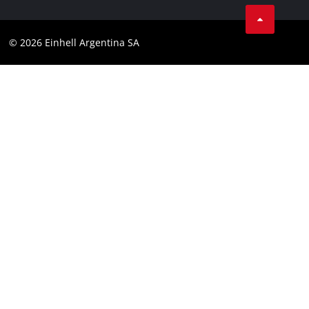
Facebook
Contacto
YouTube
Cumplimiento
© 2026 Einhell Argentina SA
Instagram
Bases y condiciones
Linkedin