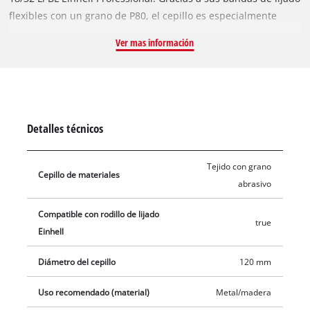
flexibles con un grano de P80, el cepillo es especialmente
adecuado para lijar superficies irregulares, especialmente
Ver mas información
para lijar madera o metal. El cepillo de bandas de lijado tiene
100 mm de ancho y un diámetro 120 mm. El alcance del envío
incluye un cepillo de bandas de lijado de 120 x 100 mm.
Detalles técnicos
Tejido con grano
Cepillo de materiales
abrasivo
Compatible con rodillo de lijado
true
Einhell
Diámetro del cepillo
120 mm
Uso recomendado (material)
Metal/madera