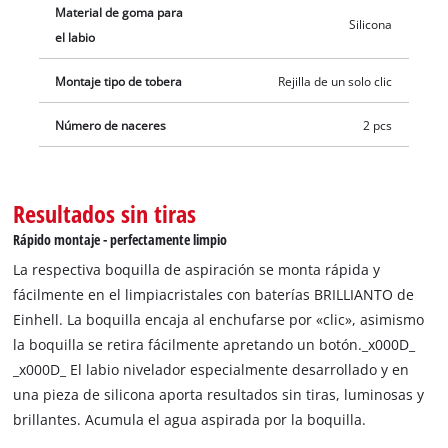
Einhell. Al ponerse la boquilla engancha con un «clic» y el
Material de goma para
Silicona
cambio de la boquilla se realiza fácilmente apretando un
el labio
botón.
Montaje tipo de tobera
Rejilla de un solo clic
Número de naceres
2 pcs
Resultados sin tiras
Rápido montaje - perfectamente limpio
La respectiva boquilla de aspiración se monta rápida y
fácilmente en el limpiacristales con baterías BRILLIANTO de
Einhell. La boquilla encaja al enchufarse por «clic», asimismo
la boquilla se retira fácilmente apretando un botón._x000D_
_x000D_ El labio nivelador especialmente desarrollado y en
una pieza de silicona aporta resultados sin tiras, luminosas y
brillantes. Acumula el agua aspirada por la boquilla.