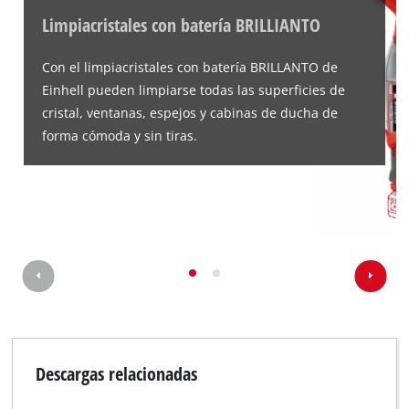
to the list of technologies used.
Limpiacristales con batería BRILLIANTO
Powered by
Usercentrics Consent
Management Platform
Con el limpiacristales con batería BRILLANTO de
Einhell pueden limpiarse todas las superficies de
cristal, ventanas, espejos y cabinas de ducha de
forma cómoda y sin tiras.
Descargas relacionadas