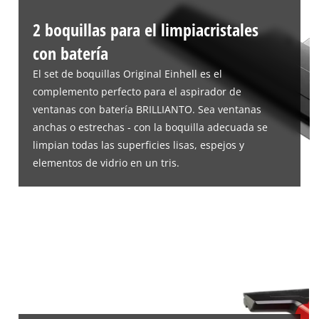
2 boquillas para el limpiacristales
con batería
El set de boquillas Original Einhell es el
complemento perfecto para el aspirador de
ventanas con batería BRILLIANTO. Sea ventanas
anchas o estrechas - con la boquilla adecuada se
limpian todas las superficies lisas, espejos y
elementos de vidrio en un tris.
¡Necesitamos su consentimiento para
cargar el servicio Google Maps!
This content is not permitted to load due
to trackers that are not disclosed to the
visitor. The website owner needs to setup
the site with their CMP to add this content