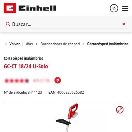
ES
Español
ora / Motoguadañas
Volver
|
Bordeadoras de césped
Cortacésped inalámbrico
English
Cortacésped inalámbrico
GC-CT 18/24 Li-Solo
Nº de artículo:
3411123
EAN:
4006825626582