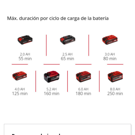
to trackers that are not disclosed to the
visitor. The website owner needs to setup
the site with their CMP to add this content
to the list of technologies used.
Powered by
Usercentrics Consent
Management Platform