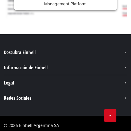
Management Platform
Descubra Einhell
Sostenibilidad
Información de Einhell
Sistema de baterías
Sobre nosotros
Legal
Servicio
Carrera
Aviso legal
Redes Sociales
Einhell global
Protección de datos
Facebook
Contacto
YouTube
Cumplimiento
© 2026 Einhell Argentina SA
Instagram