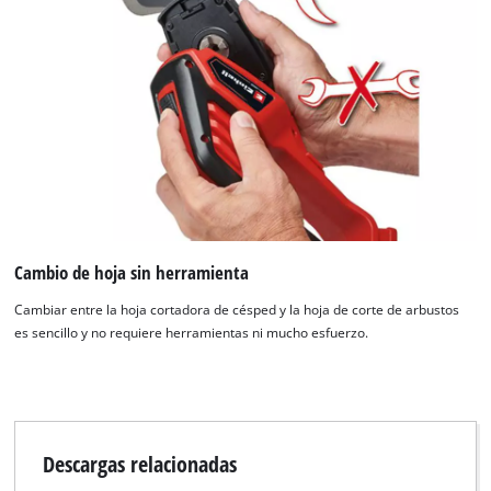
¡Necesitamos su consentimiento para
cargar el servicio Google Maps!
This content is not permitted to load due
to trackers that are not disclosed to the
visitor. The website owner needs to setup
the site with their CMP to add this content
Cambio de hoja sin herramienta
to the list of technologies used.
Powered by
Usercentrics Consent
Cambiar entre la hoja cortadora de césped y la hoja de corte de arbustos
Management Platform
es sencillo y no requiere herramientas ni mucho esfuerzo.
Descargas relacionadas