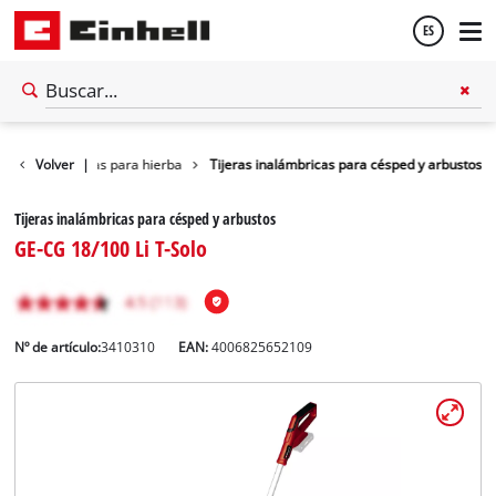
ES
Español
ierras
Volver
Cizallas para hierba
|
Tijeras inalámbricas para césped y arbustos
English
Tijeras inalámbricas para césped y arbustos
GE-CG 18/100 Li T-Solo
Nº de artículo:
3410310
EAN:
4006825652109