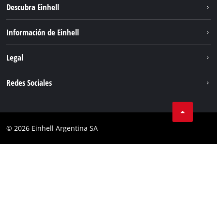
Descubra Einhell
Sostenibilidad
Información de Einhell
Sistema de baterías
Sobre nosotros
Legal
Servicio
Carrera
Aviso legal
Redes Sociales
Einhell global
Protección de datos
Facebook
Contacto
YouTube
Cumplimiento
© 2026 Einhell Argentina SA
Instagram
Bases y condiciones
Linkedin