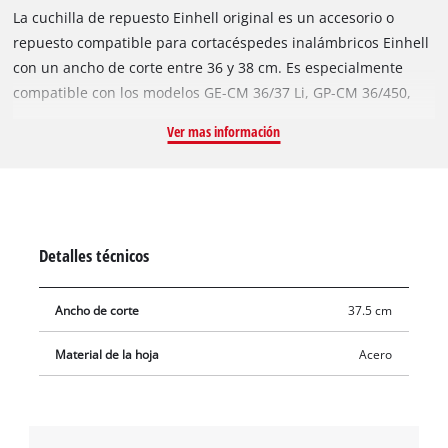
La cuchilla de repuesto Einhell original es un accesorio o
repuesto compatible para cortacéspedes inalámbricos Einhell
con un ancho de corte entre 36 y 38 cm. Es especialmente
compatible con los modelos GE-CM 36/37 Li, GP-CM 36/450,
RASARRO, RASARRO 36/36 y RASARRO 36/38. Con sus dos filos
Ver mas información
de corte precisos y afilados, la hoja de acero resistente y
duradera ofrece excelentes resultados incluso en céspedes
densamente cubiertos. La hoja mide 37,5 cm de largo. Las
cuchillas desafiladas o dañadas pueden sustituirse fácilmente
por la cuchilla de repuesto original Einhell. Con la nueva
Detalles técnicos
cuchilla, el cortacésped vuelve a cortar de forma limpia y
uniforme.
Ancho de corte
37.5 cm
Material de la hoja
Acero