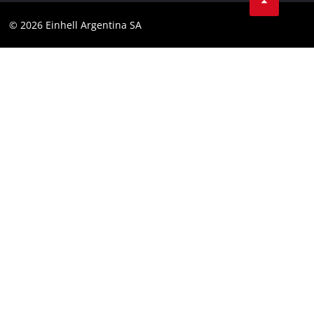
YouTube
Cumplimiento
© 2026 Einhell Argentina SA
Instagram
Bases y condiciones
Linkedin