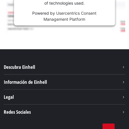
of technologies used.
Powered by
Usercentrics Consent
Management Platform
Descubra Einhell
Sostenibilidad
Información de Einhell
Sistema de baterías
Sobre nosotros
Legal
Servicio
Carrera
Aviso legal
Redes Sociales
Einhell global
Protección de datos
Facebook
Contacto