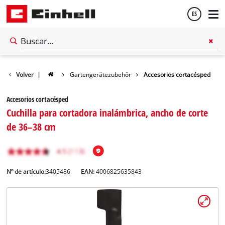
ES
Español
Volver
|
Gartengerätezubehör
Accesorios cortacésped
English
Accesorios cortacésped
Cuchilla para cortadora inalámbrica, ancho de corte
de 36–38 cm
Nº de artículo:
3405486
EAN:
4006825635843