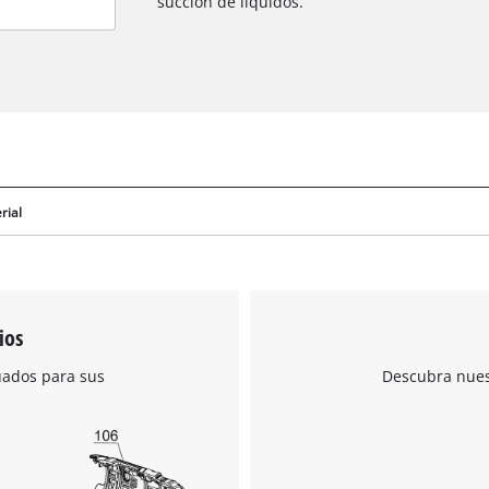
succión de líquidos.
rial
ios
uados para sus
Descubra nuest