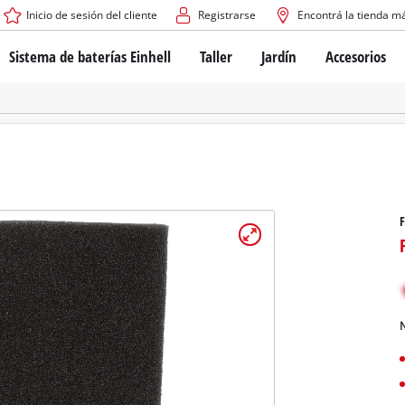
Inicio de sesión del cliente
Registrarse
Encontrá la tienda m
Sistema de baterías Einhell
Taller
Jardín
Accesorios
El sistema de baterías Power X-Change
Atornilladores inalámbricos
Cortadoras de césped a b
Taladros
Cortadoras de césped elé
Taladros de columna
Cortadoras de césped m
Tecnología de baterías
Rotomartillos
Robots cortacésped
Brushless
Amoladora angular
Baterías: Einhell original vs. réplicas
Herramientas multifunción
F
Routers para madera
Sierras
Sobre Einhell PROFESSIONAL
Bordeadoras de césped
Cepillos eléctricos
Todos los dispositivos PROFESSIONAL
Desmalezadoras
Máquinas de Lijado
N
Herramientas eléctricas PROFESSIONAL
Afiladores de cadenas para motosie
Herramientas de jardín PROFESSIONAL
Lijadoras de banda
Bombas para casa y jardí
Mezcladores