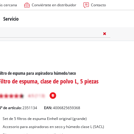
ás cercana
Conviértete en distribuidor
Contacto
Servicio
atería
ctricas
anuales
iltro de espuma para aspiradora húmedo/seco
Filtro de espuma, clase de polvo L, 5 piezas
º de artículo:
2351134
EAN:
4006825659368
rras
Set de 5 filtros de espuma Einhell original (grande)
Accesorio para aspiradoras en seco y húmedo clase L (SACL)
n