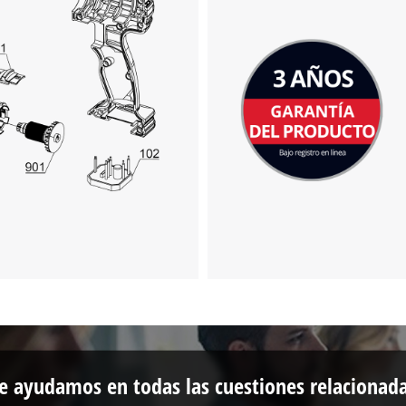
¡Necesitamos su consentimiento para
cargar el servicio Google Maps!
This content is not permitted to load due
to trackers that are not disclosed to the
visitor. The website owner needs to setup
the site with their CMP to add this content
to the list of technologies used.
Powered by
Usercentrics Consent
Management Platform
e ayudamos en todas las cuestiones relacionad