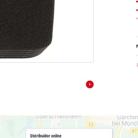
Bombas sumergibles para
Sistemas para Pintar
Todos los productos Power X-Change
Bombas sumergibles para
Instrumentos de medición
Herramientas Power X-Change
Bombas de profundidad 
Luces
Herramientas de jardín Power X-Change
Otras herramientas
P
Cizallas para hierba
Motosierras
Taladros de banco
Podadoras de altura
Sierras Ingletadoras
Cizalla cortasetos
Sierras de Mesa
Sierras de cinta
Compresores
Aspirador de hojas
Esmeriladora dobles
Soplador de hojas
Otras máquinas
Distribuidor online