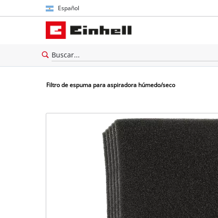
Español
Español
English
Filtro de espuma para aspiradora húmedo/seco