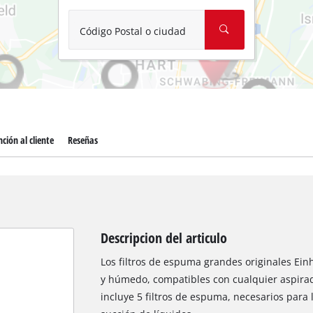
Aspirador de materiales húmedos y
Aspiradoras para cenizas
Código Postal o ciudad
Más herramientas de limpieza
Hidrolavadoras
Compresores para automóvil
ción al cliente
Reseñas
Máquinas pulidoras
Arrancadores
Descripcion del articulo
Los filtros de espuma grandes originales Ein
y húmedo, compatibles con cualquier aspirador
incluye 5 filtros de espuma, necesarios para 