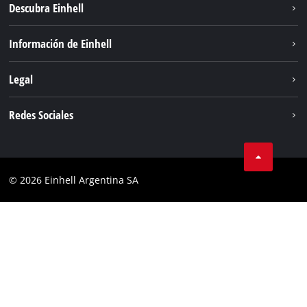
Descubra Einhell
Sostenibilidad
Información de Einhell
Sistema de baterías
Sobre nosotros
Legal
Servicio
Carrera
Aviso legal
Redes Sociales
Einhell global
Protección de datos
Facebook
Contacto
YouTube
Cumplimiento
© 2026 Einhell Argentina SA
Instagram
Bases y condiciones
Linkedin