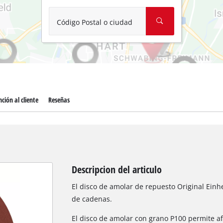
Aspirador de materiales húmedos y
Aspiradoras para cenizas
Código Postal o ciudad
Más herramientas de limpieza
Hidrolavadoras
Compresores para automóvil
ción al cliente
Reseñas
Máquinas pulidoras
Arrancadores
Descripcion del articulo
El disco de amolar de repuesto Original Einhe
de cadenas.
El disco de amolar con grano P100 permite afi