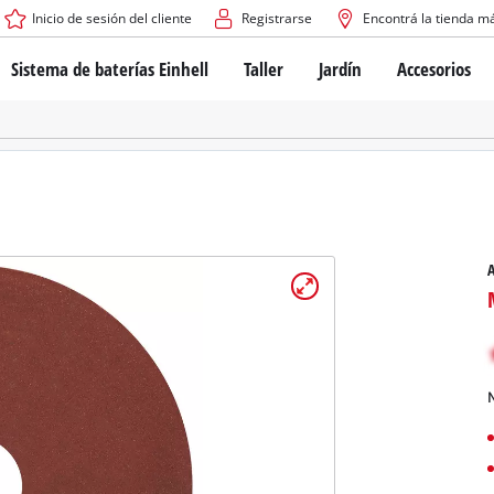
Inicio de sesión del cliente
Registrarse
Encontrá la tienda m
Sistema de baterías Einhell
Taller
Jardín
Accesorios
El sistema de baterías Power X-Change
Atornilladores inalámbricos
Cortadoras de césped a b
Taladros
Cortadoras de césped elé
Taladros de columna
Cortadoras de césped m
Tecnología de baterías
Rotomartillos
Robots cortacésped
Brushless
Amoladora angular
Baterías: Einhell original vs. réplicas
Herramientas multifunción
A
Routers para madera
Sierras
Sobre Einhell PROFESSIONAL
Bordeadoras de césped
Cepillos eléctricos
Todos los dispositivos PROFESSIONAL
Desmalezadoras
Máquinas de Lijado
N
Herramientas eléctricas PROFESSIONAL
Afiladores de cadenas para motosie
Herramientas de jardín PROFESSIONAL
Lijadoras de banda
Bombas para casa y jardí
Mezcladores