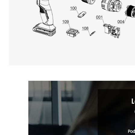
L
Pod