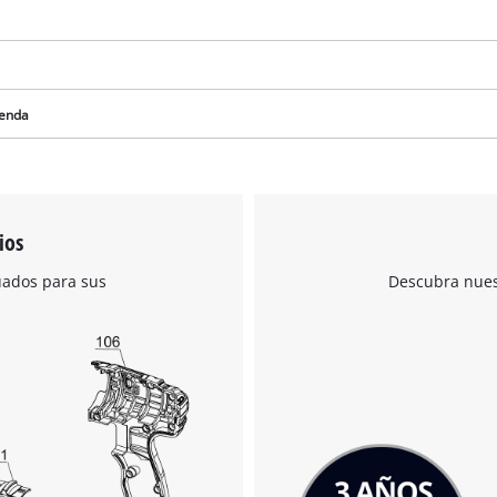
ienda
¡Necesitamos su consentimiento para
cargar el servicio Google Maps!
ios
This content is not permitted to load due
uados para sus
Descubra nuest
to trackers that are not disclosed to the
visitor. The website owner needs to setup
the site with their CMP to add this content
to the list of technologies used.
Powered by
Usercentrics Consent
Management Platform