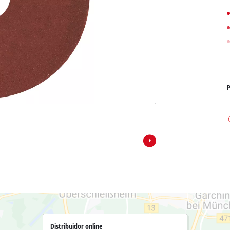
Bombas sumergibles para
Sistemas para Pintar
Todos los productos Power X-Change
Bombas sumergibles para
Instrumentos de medición
Herramientas Power X-Change
Bombas de profundidad 
Luces
Herramientas de jardín Power X-Change
Otras herramientas
Cizallas para hierba
P
Motosierras
Taladros de banco
Podadoras de altura
Sierras Ingletadoras
Cizalla cortasetos
Sierras de Mesa
Sierras de cinta
Compresores
Aspirador de hojas
Esmeriladora dobles
Soplador de hojas
Otras máquinas
Distribuidor online