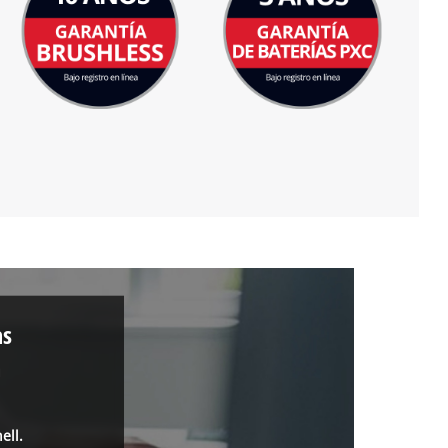
as
a
ell.