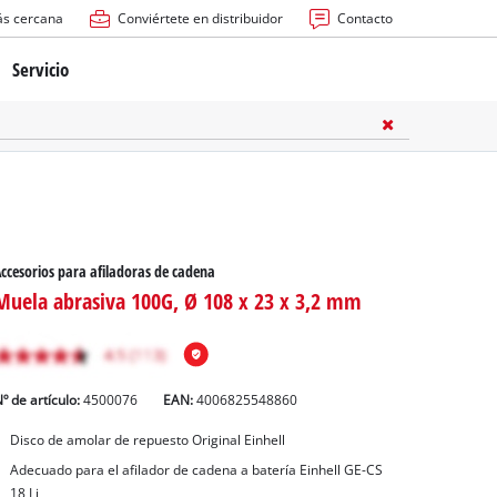
ás cercana
Conviértete en distribuidor
Contacto
Servicio
atería
ctricas
anuales
ccesorios para afiladoras de cadena
Muela abrasiva 100G, Ø 108 x 23 x 3,2 mm
º de artículo:
4500076
EAN:
4006825548860
rras
Disco de amolar de repuesto Original Einhell
Adecuado para el afilador de cadena a batería Einhell GE-CS
n
18 Li