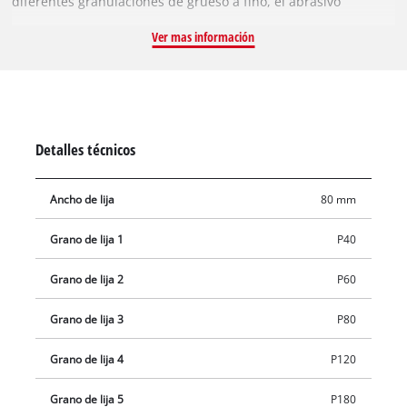
diferentes granulaciones de grueso a fino, el abrasivo
adecuado está disponible para cada proyecto. Los papeles de
Ver mas información
lija son adecuados para todas las lijadoras orbitales
convencionales con cierre de gancho y bucle, en particular
para la lijadora orbital con batería de Einhell adecuada. Cada
papel de lija en el set tiene unas dimensiones de 132 x 80 mm
y está equipado con un cierre de gancho y bucle. El set
Detalles técnicos
contiene un total de 12 papeles de lija con diferentes
granulaciones: 2x p40, P60, P80, P120, P180, P240 cada uno.
Ancho de lija
80 mm
Grano de lija 1
P40
Grano de lija 2
P60
Grano de lija 3
P80
Grano de lija 4
P120
Grano de lija 5
P180