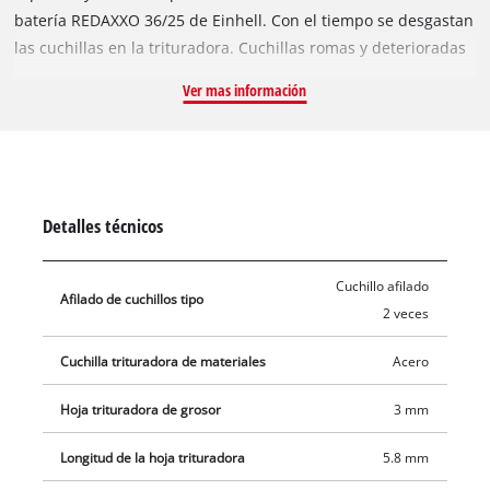
batería REDAXXO 36/25 de Einhell. Con el tiempo se desgastan
las cuchillas en la trituradora. Cuchillas romas y deterioradas
pueden intercambiarse fácilmente por cuchillas de repuesto
Ver mas información
Original Einhell. Las cuchillas reversibles están afiladas por
ambos lados para un potente triturado y están hechas de
acero especial para una larga vida útil. Con las nuevas
cuchillas intactas, la trituradora tritura los recortes y las
ramas con la misma fuerza que antes. En el alcance del envío
Detalles técnicos
están incluidas 3 cuchillas de repuesto. Para el cambio de
cuchilla en el alcance del envío de la trituradora de cuchillas
Cuchillo afilado
con batería REDAXXO está contenida una llave para apretar
Afilado de cuchillos tipo
2 veces
los tornillos.
Cuchilla trituradora de materiales
Acero
Hoja trituradora de grosor
3 mm
Longitud de la hoja trituradora
5.8 mm