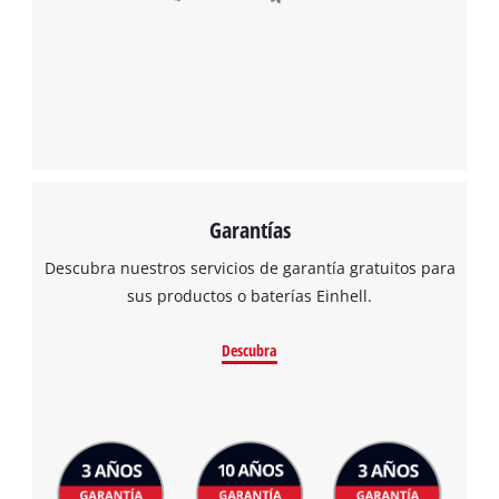
¡Necesitamos su consentimiento para
cargar el servicio Google Maps!
This content is not permitted to load due
to trackers that are not disclosed to the
visitor. The website owner needs to setup
the site with their CMP to add this content
to the list of technologies used.
Garantías
Powered by
Usercentrics Consent
Management Platform
Descubra nuestros servicios de garantía gratuitos para
sus productos o baterías Einhell.
Descubra