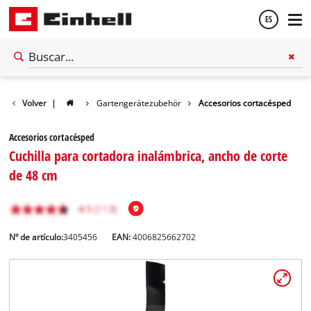
ES
Español
Volver
|
Gartengerätezubehör
Accesorios cortacésped
English
Accesorios cortacésped
Cuchilla para cortadora inalámbrica, ancho de corte
de 48 cm
Nº de artículo:
3405456
EAN:
4006825662702