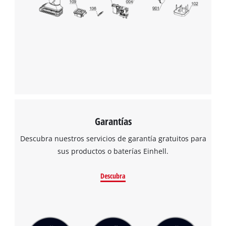
Garantías
¡Necesitamos su consentimiento para
cargar el servicio Google Maps!
Descubra nuestros servicios de garantía gratuitos para
This content is not permitted to load due
sus productos o baterías Einhell.
to trackers that are not disclosed to the
visitor. The website owner needs to setup
Descubra
the site with their CMP to add this content
to the list of technologies used.
Powered by
Usercentrics Consent
Management Platform