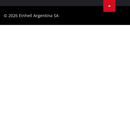
Contacto
YouTube
Cumplimiento
© 2026 Einhell Argentina SA
Instagram
Bases y condiciones
Linkedin