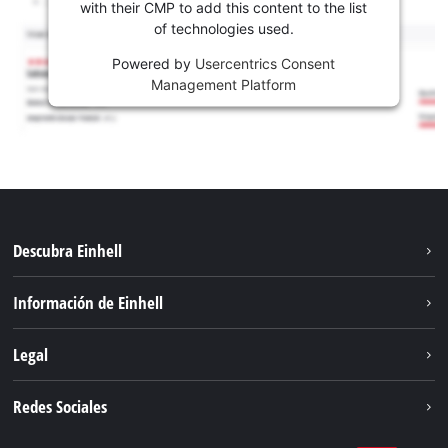
with their CMP to add this content to the list
of technologies used.
Powered by
Usercentrics Consent
Management Platform
Descubra Einhell
Sostenibilidad
Información de Einhell
Sistema de baterías
Sobre nosotros
Legal
Servicio
Carrera
Aviso legal
Redes Sociales
Einhell global
Protección de datos
Facebook