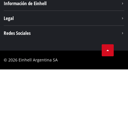
Información de Einhell
Sistema de baterías
Sobre nosotros
Legal
Servicio
Carrera
Aviso legal
Redes Sociales
Einhell global
Protección de datos
Facebook
Contacto
YouTube
Cumplimiento
© 2026 Einhell Argentina SA
Instagram
Bases y condiciones
Linkedin