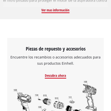
el filtro plisado para proteger el motor de la aspiradora contra
la contaminación y aumentar su vida útil. Durante el proceso,
Ver mas información
filtra el aire de escape. Solo tienes que deslizar el filtro sobre
la cesta del filtro y apretar la tapa de rosca. El polvo fino se
recoge directamente en el contenedor. El filtro no debe
utilizarse para aspirar líquidos; en ese caso, debe cambiarse
por un filtro de espuma. El filtro plisado tiene un diámetro de
150 mm y una altura de 135 mm.
Piezas de repuesto y accesorios
Encuentre los recambios o accesorios adecuados para
sus productos Einhell.
Descubra ahora