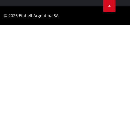
Contacto
YouTube
Cumplimiento
© 2026 Einhell Argentina SA
Instagram
Bases y condiciones
Linkedin