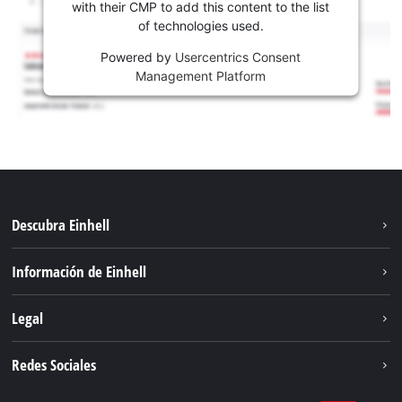
with their CMP to add this content to the list
of technologies used.
Powered by
Usercentrics Consent
Management Platform
Descubra Einhell
Sostenibilidad
Información de Einhell
Sistema de baterías
Sobre nosotros
Legal
Servicio
Carrera
Aviso legal
Redes Sociales
Einhell global
Protección de datos
Facebook