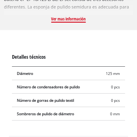
diferentes. La esponja de pulido semidura es adecuada para
eliminar daños en la pintura de moderados a graves. Con la
Ver mas información
almohadilla de pulido semiblanda se pueden pulir defectos
de pintura leves a medios y la almohadilla de pulido suave
produce un acabado especialmente brillante de las
superficies de pintura. Las almohadillas de pulido tienen un
diámetro de 125 mm y se pueden fijar fácilmente a la placa de
Detalles técnicos
pulido mediante un práctico cierre de gancho y bucle y se
pueden cambiar rápidamente.
Diámetro
125 mm
Número de condensadores de pulido
0 pcs
Número de gorras de pulido textil
0 pcs
Sombreros de pulido de diámetro
0 mm