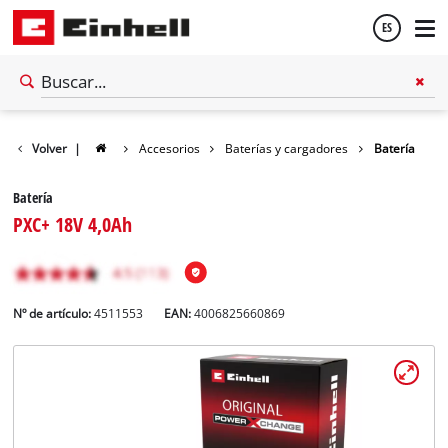
ES
Español
Volver
|
Accesorios
Baterías y cargadores
Batería
English
Batería
PXC+ 18V 4,0Ah
Nº de artículo:
4511553
EAN:
4006825660869