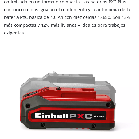
optimizada en un formato compacto. Las baterías PXC Plus
con cinco celdas igualan el rendimiento y la autonomía de la
batería PXC básica de 4,0 Ah con diez celdas 18650. Son 13%
más compactas y 12% más livianas – ideales para trabajos
exigentes.
¡Necesitamos su consentimiento para
cargar el servicio Google Maps!
This content is not permitted to load due
to trackers that are not disclosed to the
visitor. The website owner needs to setup
the site with their CMP to add this content
to the list of technologies used.