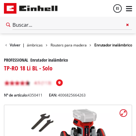
ES
Español
rramientas inalámbricas
Volver
|
Routers para madera
Enrutador inalámbrico
English
PROFESSIONAL Enrutador inalámbrico
TP-RO 18 Li BL - Solo
Nº de artículo:
4350411
EAN:
4006825664263