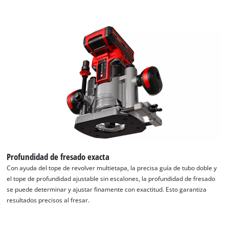
Profundidad de fresado exacta
Con ayuda del tope de revolver multietapa, la precisa guía de tubo doble y
el tope de profundidad ajustable sin escalones, la profundidad de fresado
¡Necesitamos su consentimiento para
se puede determinar y ajustar finamente con exactitud. Esto garantiza
cargar el servicio Google Maps!
resultados precisos al fresar.
This content is not permitted to load due
to trackers that are not disclosed to the