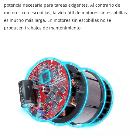
disclosed
potencia necesaria para tareas exigentes. Al contrario de
to
motores con escobillas, la vida útil de motores sin escobillas
the
es mucho más larga. En motores sin escobillas no se
visitor.
The
producen trabajos de mantenimiento.
website
owner
needs
to
setup
the
site
with
their
CMP
to
add
this
content
to
the
list