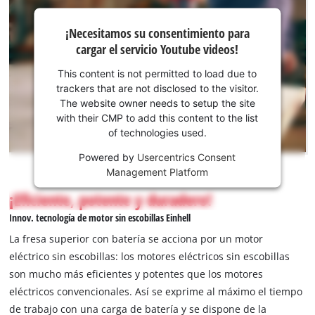
¡Necesitamos
¡Necesitamos su consentimiento para
su
cargar el servicio Youtube videos!
consentimiento
para cargar el
This content is not permitted to load due to
servicio
trackers that are not disclosed to the visitor.
Youtube!
The website owner needs to setup the site
with their CMP to add this content to the list
This
of technologies used.
content
is
Powered by
Usercentrics Consent
not
Management Platform
permitted
¡Eficiente, potente y duradero!
to
load
Innov. tecnología de motor sin escobillas Einhell
due
La fresa superior con batería se acciona por un motor
to
eléctrico sin escobillas: los motores eléctricos sin escobillas
trackers
son mucho más eficientes y potentes que los motores
that
are
eléctricos convencionales. Así se exprime al máximo el tiempo
not
de trabajo con una carga de batería y se dispone de la