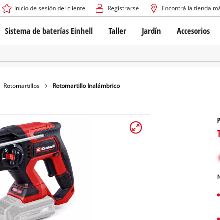
Inicio de sesión del cliente
Registrarse
Encontrá la tienda m
Sistema de baterías Einhell
Taller
Jardín
Accesorios
El sistema de baterías Power X-Change
Atornilladores inalámbricos
Cortadoras de césped a b
Taladros
Cortadoras de césped elé
Taladros de columna
Cortadoras de césped m
Tecnología de baterías
Rotomartillos
Robots cortacésped
Rotomartillos
Rotomartillo Inalámbrico
Brushless
Amoladora angular
Baterías: Einhell original vs. réplicas
Herramientas multifunción
P
Routers para madera
Sierras
Sobre Einhell PROFESSIONAL
Bordeadoras de césped
Cepillos eléctricos
Todos los dispositivos PROFESSIONAL
Desmalezadoras
Máquinas de Lijado
N
Herramientas eléctricas PROFESSIONAL
Afiladores de cadenas para motosie
Herramientas de jardín PROFESSIONAL
Lijadoras de banda
Bombas para casa y jardí
Mezcladores