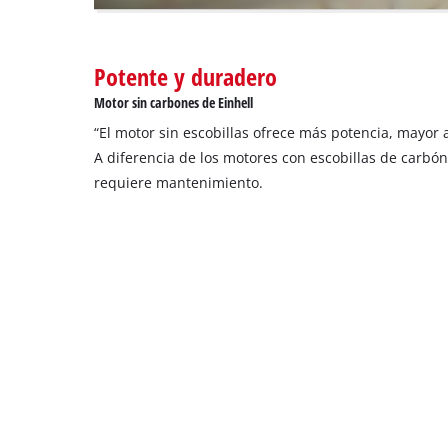
to
setup
the
site
Potente y duradero
with
Motor sin carbones de Einhell
their
CMP
“El motor sin escobillas ofrece más potencia, mayor 
to
A diferencia de los motores con escobillas de carbón
add
requiere mantenimiento.
this
content
to
the
list
of
technologies
used.
Powered
by
Usercentrics
Consent