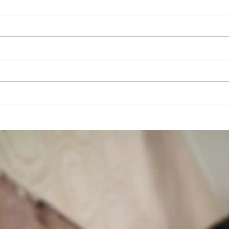
visitor. The website owner needs to setup
the site with their CMP to add this content
to the list of technologies used.
Powered by
Usercentrics Consent
Management Platform