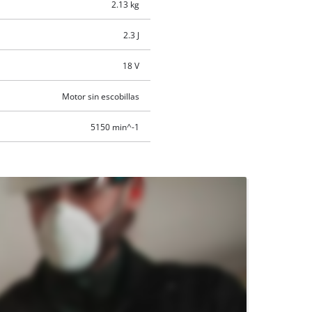
2.13 kg
2.3 J
18 V
Motor sin escobillas
5150 min^-1