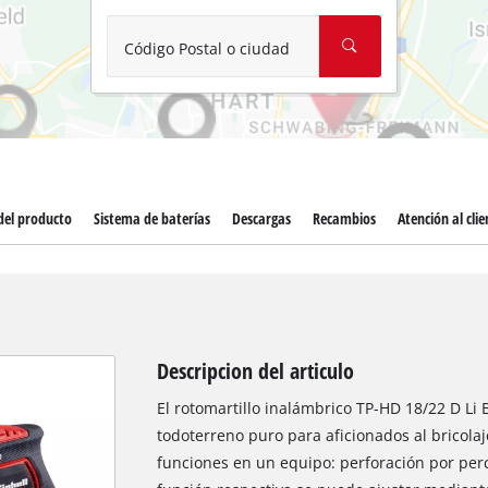
Aspirador de materiales húmedos y
Aspiradoras para cenizas
Código Postal o ciudad
Más herramientas de limpieza
Hidrolavadoras
Compresores para automóvil
del producto
Sistema de baterías
Descargas
Recambios
Atención al clie
Máquinas pulidoras
Arrancadores
Descripcion del articulo
El rotomartillo inalámbrico TP-HD 18/22 D Li 
todoterreno puro para aficionados al bricola
funciones en un equipo: perforación por percu