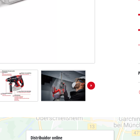
Bombas sumergibles para
Sistemas para Pintar
Todos los productos Power X-Change
Bombas sumergibles para
Instrumentos de medición
Herramientas Power X-Change
Bombas de profundidad 
Luces
Herramientas de jardín Power X-Change
Otras herramientas
Cizallas para hierba
Motosierras
Taladros de banco
Podadoras de altura
Sierras Ingletadoras
P
Cizalla cortasetos
Sierras de Mesa
Sierras de cinta
Compresores
Aspirador de hojas
Esmeriladora dobles
Soplador de hojas
Otras máquinas
Distribuidor online