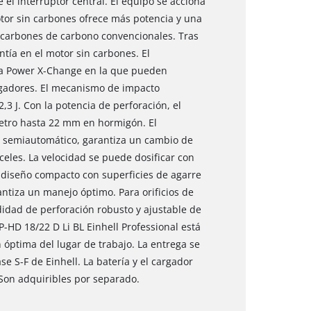
el interruptor central. El equipo se acciona
otor sin carbones ofrece más potencia y una
 carbones de carbono convencionales. Tras
ntía en el motor sin carbones. El
lia Power X-Change en la que pueden
rgadores. El mecanismo de impacto
3 J. Con la potencia de perforación, el
metro hasta 22 mm en hormigón. El
 semiautomático, garantiza un cambio de
celes. La velocidad se puede dosificar con
l diseño compacto con superficies de agarre
ntiza un manejo óptimo. Para orificios de
idad de perforación robusto y ajustable de
P-HD 18/22 D Li BL Einhell Professional está
 óptima del lugar de trabajo. La entrega se
se S-F de Einhell. La batería y el cargador
 Son adquiribles por separado.