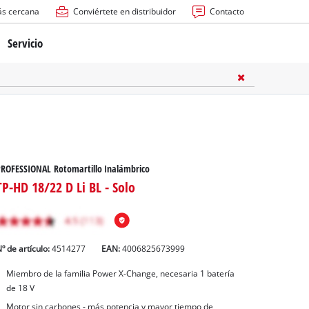
ás cercana
Conviértete en distribuidor
Contacto
Servicio
atería
ctricas
anuales
ROFESSIONAL Rotomartillo Inalámbrico
TP-HD 18/22 D Li BL - Solo
º de artículo:
4514277
EAN:
4006825673999
rras
Miembro de la familia Power X-Change, necesaria 1 batería
de 18 V
n
Motor sin carbones - más potencia y mayor tiempo de