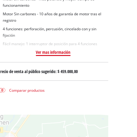
 aguas sucias
funcionamiento
 agua limpia
Motor Sin carbones - 10 años de garantía de motor tras el
para pozos
registro
4 funciones: perforación, percusión, cincelado con y sin
fijación
Fácil manejo: 1 interruptor de posición para 4 funciones
Ver mas información
recio de venta al público sugerido:
$ 459.000,00
Comparar productos