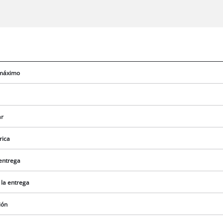
 máximo
ar
rica
 entrega
¡Necesitamos su consentimiento para
 la entrega
cargar el servicio Google Maps!
ión
This content is not permitted to load due
to trackers that are not disclosed to the