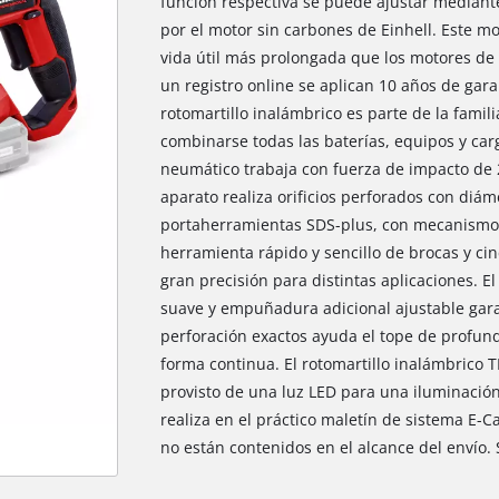
función respectiva se puede ajustar mediante 
por el motor sin carbones de Einhell. Este m
vida útil más prolongada que los motores de
un registro online se aplican 10 años de gara
rotomartillo inalámbrico es parte de la fami
combinarse todas las baterías, equipos y ca
neumático trabaja con fuerza de impacto de 2,
aparato realiza orificios perforados con diá
portaherramientas SDS-plus, con mecanismo
herramienta rápido y sencillo de brocas y cin
gran precisión para distintas aplicaciones. E
suave y empuñadura adicional ajustable gara
perforación exactos ayuda el tope de profund
forma continua. El rotomartillo inalámbrico T
provisto de una luz LED para una iluminación
realiza en el práctico maletín de sistema E-Ca
no están contenidos en el alcance del envío.