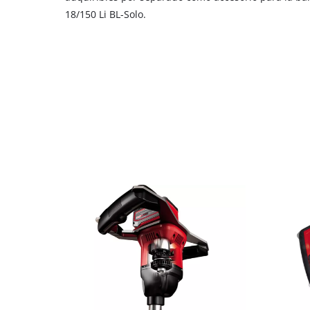
list
18/150 Li BL-Solo.
of
technologies
used.
Powered
by
Usercentrics
Consent
Management
Platform