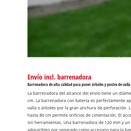
disclosed
to
the
visitor.
The
website
owner
needs
to
setup
the
site
Envío incl. barrenadora
with
Barrenadora de alta calidad para poner árboles y postes de valla
their
CMP
La barrenadora del alcance del envío tiene un diáme
to
cm. La barrenadora con batería es perfectamente a
add
valla o árboles por la gran anchura de perforación.
this
hasta 80 cm permite orificios de cimentación. El acc
content
sin herramientas. Una barrenadora de 120 mm y un 
to
the
adquiribles por separado como accesorio para la ba