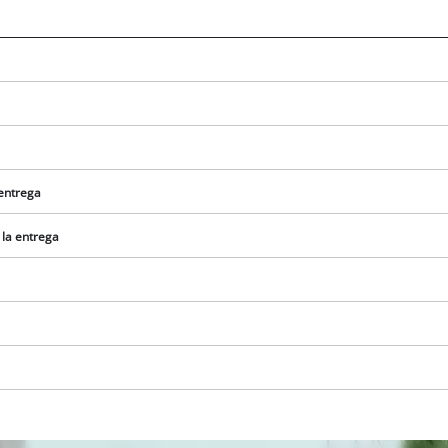
 entrega
 la entrega
¡Necesitamos su consentimiento para
cargar el servicio Google Maps!
This content is not permitted to load due
to trackers that are not disclosed to the