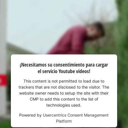
visitor. The website owner needs to setup
the site with their CMP to add this content
to the list of technologies used.
Powered by
Usercentrics Consent
Management Platform
¡Necesitamos su consentimiento para cargar
el servicio Youtube videos!
This content is not permitted to load due to
trackers that are not disclosed to the visitor. The
website owner needs to setup the site with their
CMP to add this content to the list of
technologies used.
Powered by
Usercentrics Consent Management
Platform