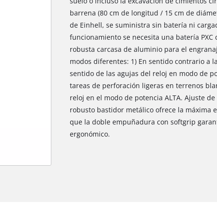
suelo o incluso la excavación de cimientos ci
barrena (80 cm de longitud / 15 cm de diáme
de Einhell, se suministra sin batería ni carg
funcionamiento se necesita una batería PXC 
robusta carcasa de aluminio para el engranaj
modos diferentes: 1) En sentido contrario a la
sentido de las agujas del reloj en modo de p
tareas de perforación ligeras en terrenos blan
reloj en el modo de potencia ALTA. Ajuste de
robusto bastidor metálico ofrece la máxima es
que la doble empuñadura con softgrip garant
ergonómico.