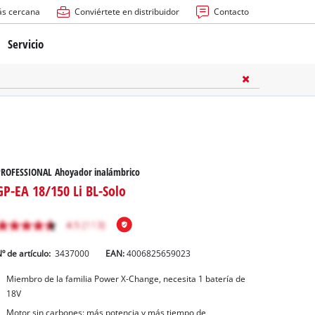
ás cercana
Conviértete en distribuidor
Contacto
Servicio
atería
ctricas
anuales
PROFESSIONAL Ahoyador inalámbrico
GP-EA 18/150 Li BL-Solo
º de artículo:
3437000
EAN:
4006825659023
rras
Miembro de la familia Power X-Change, necesita 1 batería de
18V
n
Motor sin carbones: más potencia y más tiempo de