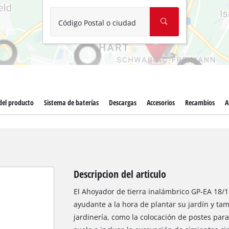
Aspirador de materiales húmedos y
Aspiradoras para cenizas
Código Postal o ciudad
Más herramientas de limpieza
Hidrolavadoras
Compresores para automóvil
del producto
Sistema de baterías
Descargas
Accesorios
Recambios
A
Máquinas pulidoras
Arrancadores
Descripcion del articulo
El Ahoyador de tierra inalámbrico GP-EA 18/15
ayudante a la hora de plantar su jardín y tam
jardinería, como la colocación de postes para 