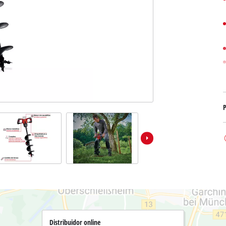
Bombas sumergibles para
Sistemas para Pintar
Todos los productos Power X-Change
Bombas sumergibles para
Instrumentos de medición
Herramientas Power X-Change
Bombas de profundidad 
Luces
Herramientas de jardín Power X-Change
Otras herramientas
Cizallas para hierba
Motosierras
Taladros de banco
P
Podadoras de altura
Sierras Ingletadoras
Cizalla cortasetos
Sierras de Mesa
Sierras de cinta
Compresores
Aspirador de hojas
Esmeriladora dobles
Soplador de hojas
Otras máquinas
Distribuidor online