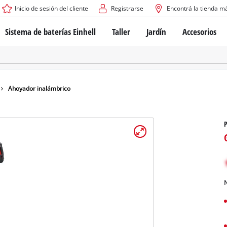
Inicio de sesión del cliente
Registrarse
Encontrá la tienda m
Sistema de baterías Einhell
Taller
Jardín
Accesorios
El sistema de baterías Power X-Change
Atornilladores inalámbricos
Cortadoras de césped a b
Taladros
Cortadoras de césped elé
Taladros de columna
Cortadoras de césped m
Tecnología de baterías
Rotomartillos
Robots cortacésped
Ahoyador inalámbrico
Brushless
Amoladora angular
Baterías: Einhell original vs. réplicas
Herramientas multifunción
Routers para madera
Sierras
Sobre Einhell PROFESSIONAL
Bordeadoras de césped
Cepillos eléctricos
Todos los dispositivos PROFESSIONAL
Desmalezadoras
Máquinas de Lijado
N
Herramientas eléctricas PROFESSIONAL
Afiladores de cadenas para motosie
Herramientas de jardín PROFESSIONAL
Lijadoras de banda
Bombas para casa y jardí
Mezcladores