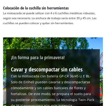
Colocación de la cuchilla sin herramientas
La motoazada se puede utilizar con 4 o 6 cuchillas metálicas robustas,
según sea necesario. La anchura de trabajo varía entre 30 y 45 cm. Las
cuchillas se pueden colocar y quitar sin herramientas.
¡En forma para la primavera!
Cavar y descompactar sin cables
Con la motoazada con batería GP-CR 36/45 Li E BL-
Solo de Einhell pueden cavarse y descompactarse
cómodamente y sin cables bancales de flores y
hortalizas. De este modo, se prepara el suelo para
su posterior procesamiento. La tecnología Twin-Pack
de 36 V proporciona aún más potencia.