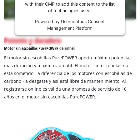
with their CMP to add this content to the list
This
of technologies used.
content
is
Powered by
Usercentrics Consent
not
Management Platform
permitted
Potente y duradero
to
load
Motor sin escobillas PurePOWER de Einhell
due
El motor sin escobillas PurePOWER aporta máxima potencia,
to
más duración y máxima vida útil. El motor sin escobillas no
trackers
está sometido - a diferencia de los motores con escobillas de
that
are
carbono - a desgaste y así está libre de mantenimiento. Al
not
registrarse online es válida una promesa de servicio de 10
disclosed
años en el motor sin escobillas PurePOWER.
to
the
visitor.
The
website
owner
needs