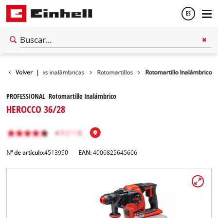
ES
Español
Herramientas inalámbricas
Volver
|
Rotomartillos
Rotomartillo Inalámbrico
English
PROFESSIONAL Rotomartillo Inalámbrico
HEROCCO 36/28
Nº de artículo:
4513950
EAN:
4006825645606