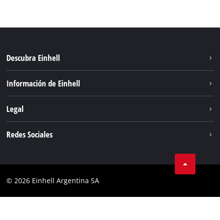
Descubra Einhell
Sostenibilidad
Información de Einhell
Sistema de baterías
Sobre nosotros
Legal
Servicio
Carrera
Aviso legal
Redes Sociales
Einhell global
Protección de datos
Facebook
Contacto
YouTube
Cumplimiento
© 2026 Einhell Argentina SA
Instagram
Bases y condiciones
Linkedin