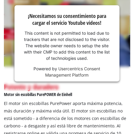
¡Necesitamos
¡Necesitamos su consentimiento para
su
cargar el servicio Youtube videos!
consentimiento
para cargar el
This content is not permitted to load due to
servicio
trackers that are not disclosed to the visitor.
Youtube!
The website owner needs to setup the site
with their CMP to add this content to the list
This
of technologies used.
content
is
Powered by
Usercentrics Consent
not
Management Platform
permitted
Potente y duradero
to
load
Motor sin escobillas PurePOWER de Einhell
due
El motor sin escobillas PurePower aporta máxima potencia,
to
más duración y máxima vida útil. El motor sin escobillas no
trackers
está sometido - a diferencia de los motores con escobillas de
that
are
carbono - a desgaste y así está libre de mantenimiento. Al
not
registrarse online es válida una promesa de servicio de 10