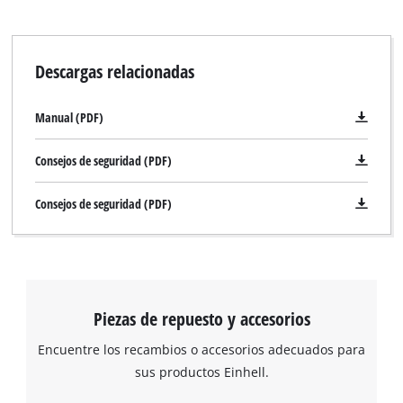
the site with their CMP to add this content
to the list of technologies used.
Descargas relacionadas
Powered by
Usercentrics Consent
Management Platform
Manual (PDF)
Consejos de seguridad (PDF)
Consejos de seguridad (PDF)
Piezas de repuesto y accesorios
Encuentre los recambios o accesorios adecuados para
sus productos Einhell.