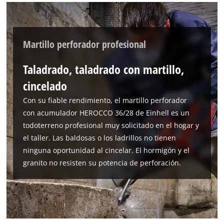
list
of
technologies
used.
Martillo perforador profesional
Powered
by
Taladrado, taladrado con martillo,
Usercentrics
cincelado
Consent
Management
Con su fiable rendimiento, el martillo perforador
Platform
con acumulador HEROCCO 36/28 de Einhell es un
todoterreno profesional muy solicitado en el hogar y
el taller. Las baldosas o los ladrillos no tienen
ninguna oportunidad al cincelar. El hormigón y el
granito no resisten su potencia de perforación.
¡Necesitamos su consentimiento para
cargar el servicio Google Maps!
This content is not permitted to load due
to trackers that are not disclosed to the
visitor. The website owner needs to setup