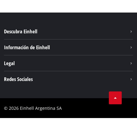
Descubra Einhell
Sostenibilidad
Información de Einhell
Sistema de baterías
Sobre nosotros
Legal
Servicio
Carrera
Aviso legal
Redes Sociales
Einhell global
Protección de datos
Facebook
Contacto
YouTube
Cumplimiento
© 2026 Einhell Argentina SA
Instagram
Bases y condiciones
Linkedin