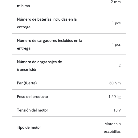
2 mm
mínima
La iluminación LED cree una vista óptima del campo de
trabajo, también en zonas oscuras. En el envío están
Número de baterías incluidas en la
contenidos una batería Power X-Change de 2,0 Ah y un
1 pcs
entrega
cargador.
Número de cargadores incluidos en la
1 pcs
entrega
Número de engranajes de
2
transmisión
Par (fuerte)
60 Nm
Peso del producto
1.59 kg
Tensión del motor
18 V
Motor sin
Tipo de motor
escobillas