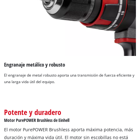
¡Necesitamos su consentimiento para
cargar el servicio Google Maps!
This content is not permitted to load due
to trackers that are not disclosed to the
visitor. The website owner needs to setup
the site with their CMP to add this content
Engranaje metálico y robusto
to the list of technologies used.
El engranaje de metal robusto aporta una transmisión de fuerza eficiente y
Powered by
Usercentrics Consent
una larga vida útil del equipo.
Management Platform
Potente y duradero
Motor PurePOWER Brushless de Einhell
El motor PurePOWER Brushless aporta máxima potencia, más
duración y máxima vida útil. El motor sin escobillas no está