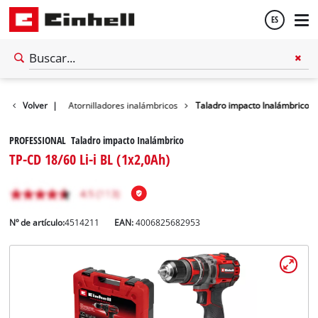
ES
Español
inalámbricas
Volver
|
Atornilladores inalámbricos
Taladro impacto Inalámbrico
English
PROFESSIONAL Taladro impacto Inalámbrico
TP-CD 18/60 Li-i BL (1x2,0Ah)
Nº de artículo:
4514211
EAN:
4006825682953