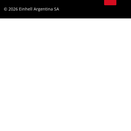
YouTube
Cumplimiento
© 2026 Einhell Argentina SA
Instagram
Bases y condiciones
Linkedin