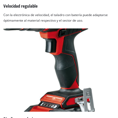
the site with their CMP to add this content
Velocidad regulable
to the list of technologies used.
Con la electrónica de velocidad, el taladro con batería puede adaptarse
Powered by
Usercentrics Consent
óptimamente al material respectivo y el sector de uso.
Management Platform