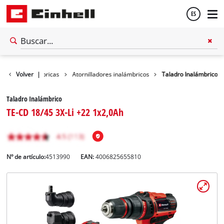
ES
Español
mientas inalámbricas
Volver
|
Atornilladores inalámbricos
Taladro Inalámbrico
English
Taladro Inalámbrico
TE-CD 18/45 3X-Li +22 1x2,0Ah
Nº de artículo:
4513990
EAN:
4006825655810