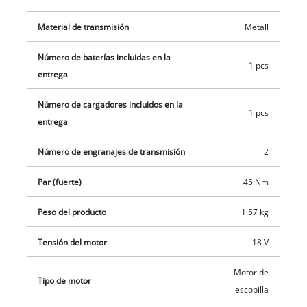
Trabajo óptimo en zonas oscuras gracias a la iluminación LED
Material de transmisión
Metall
integrada. El diseño ergonómico del taladro atornillador con
empuñadura blanda garantiza un agarre firme y seguro para
Número de baterías incluidas en la
un manejo fácil y cómodo. El portabrocas del taladro
1 pcs
entrega
atornillador permite guardar de forma práctica las brocas
intercambiables. El taladro atornillador a batería se
Número de cargadores incluidos en la
1 pcs
suministra con una batería PXC de 2,0 Ah y un cargador
entrega
rápido en un práctico maletín E-Box. También se incluye un
juego de brocas de 22 piezas.
Número de engranajes de transmisión
2
Par (fuerte)
45 Nm
Peso del producto
1.57 kg
Tensión del motor
18 V
Motor de
Tipo de motor
escobilla