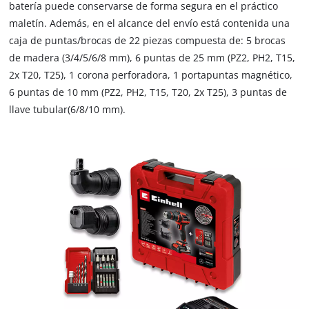
batería puede conservarse de forma segura en el práctico
that
are
maletín. Además, en el alcance del envío está contenida una
not
caja de puntas/brocas de 22 piezas compuesta de: 5 brocas
disclosed
de madera (3/4/5/6/8 mm), 6 puntas de 25 mm (PZ2, PH2, T15,
to
2x T20, T25), 1 corona perforadora, 1 portapuntas magnético,
the
6 puntas de 10 mm (PZ2, PH2, T15, T20, 2x T25), 3 puntas de
visitor.
The
llave tubular(6/8/10 mm).
website
owner
needs
to
setup
the
site
with
their
CMP
to
add
this