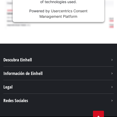
of technologies used.
Powered by
Usercentrics Consent
Management Platform
Descubra Einhell
Sostenibilidad
Información de Einhell
Sistema de baterías
Sobre nosotros
Legal
Servicio
Carrera
Aviso legal
Redes Sociales
Einhell global
Protección de datos
Facebook
Contacto