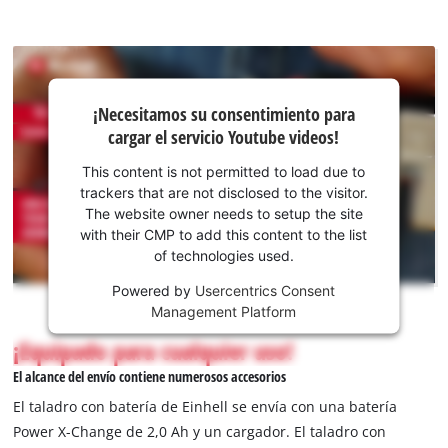
¡Necesitamos
¡Necesitamos su consentimiento para
su
cargar el servicio Youtube videos!
consentimiento
para cargar el
This content is not permitted to load due to
servicio
trackers that are not disclosed to the visitor.
Youtube!
The website owner needs to setup the site
with their CMP to add this content to the list
This
of technologies used.
content
is
Powered by
Usercentrics Consent
not
Management Platform
permitted
¡Equipado para cualquier uso!
to
load
El alcance del envío contiene numerosos accesorios
due
El taladro con batería de Einhell se envía con una batería
to
Power X-Change de 2,0 Ah y un cargador. El taladro con
trackers